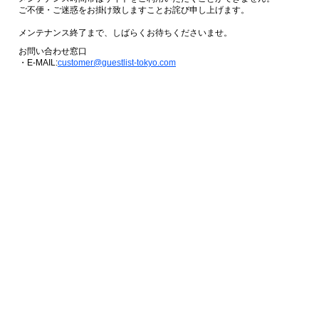
ご不便・ご迷惑をお掛け致しますことお詫び申し上げます。
メンテナンス終了まで、しばらくお待ちくださいませ。
お問い合わせ窓口
・E-MAIL:
customer@guestlist-tokyo.com