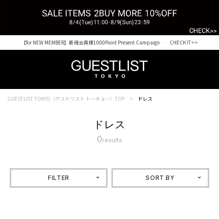
【for NEW MEMBER】新規会員様1000Point Present Campaign CHECK IT>>
Shopping from outside Japan? Visit our Global Site here. >>
GUESTLIST TOKYO（ゲストリスト トーキョー）TOP
ドレス
ドレス
0
results
FILTER
SORT BY