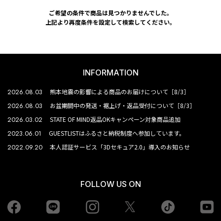
ご希望の条件で商品は見つかりませんでした。
上記より再度条件を設定して検索してください。
INFORMATION
2026.08.03
熊本地震の影響による商品のお届けについて［8/3］
2026.08.03
お盆期間中の発送・裾上げ・返品受付について［8/3］
2026.03.02
STATE OF MIND返品OKキャンペーン対象商品追加
2023.06.01
GUESTLISTはふるさと納税制度へ参加しています。
2022.09.20
本人認証サービス「3Dセキュア2.0」導入のお知らせ
FOLLOW US ON
Facebook
LINE
Instagram
tiktok
yo
Twiiter