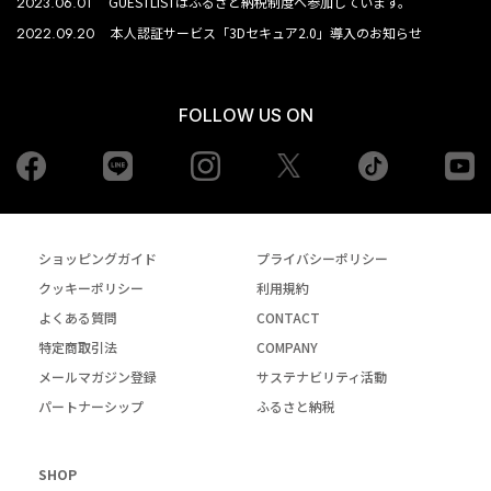
2023.06.01
GUESTLISTはふるさと納税制度へ参加しています。
2022.09.20
本人認証サービス「3Dセキュア2.0」導入のお知らせ
FOLLOW US ON
Facebook
LINE
Instagram
tiktok
yo
Twiiter
ショッピングガイド
プライバシーポリシー
クッキーポリシー
利用規約
よくある質問
CONTACT
特定商取引法
COMPANY
メールマガジン登録
サステナビリティ活動
パートナーシップ
ふるさと納税
SHOP