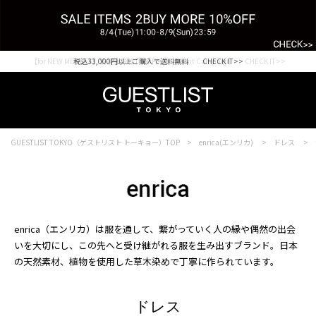
【for NEW MEMBER】新規会員様1000Point Present Campaign CHECK IT>>
税込33,000円以上ご購入で送料無料 CHECK IT>>
GUESTLIST TOKYO（ゲストリスト トーキョー）TOP
enrica(エンリカ)
ドレス
enrica（エンリカ）は服を通して、繋がっていく人の縁や偶然の出会
いを大切にし、この先へと受け継がれる服を生み出すブランド。日本
の天然素材、植物を使用した草木染めで丁寧に作られています。
ドレス