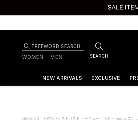
SEARCH
WOMEN
MEN
NEW ARRIVALS
EXCLUSIVE
PR
GUESTLIST TOKYO（ゲストリスト トーキョー）TOP
enrica(エン