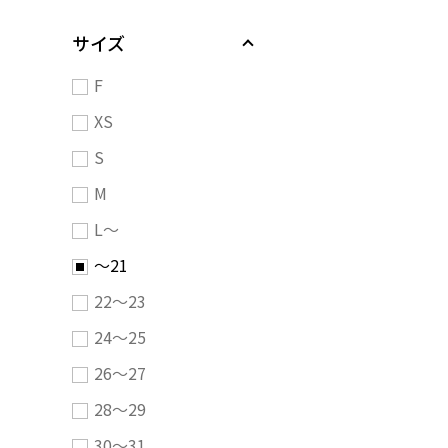
サイズ
F
XS
S
M
L～
～21
22～23
24～25
26～27
28～29
30～31