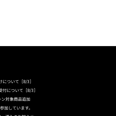
について［8/3］
付について［8/3］
ンペーン対象商品追加
度へ参加しています。