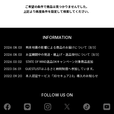
ご希望の条件で商品は見つかりませんでした。
上記より再度条件を設定して検索してください。
INFORMATION
2026.08.03
熊本地震の影響による商品のお届けについて［8/3］
2026.08.03
お盆期間中の発送・裾上げ・返品受付について［8/3］
2026.03.02
STATE OF MIND返品OKキャンペーン対象商品追加
2023.06.01
GUESTLISTはふるさと納税制度へ参加しています。
2022.09.20
本人認証サービス「3Dセキュア2.0」導入のお知らせ
FOLLOW US ON
Facebook
LINE
Instagram
tiktok
yo
Twiiter