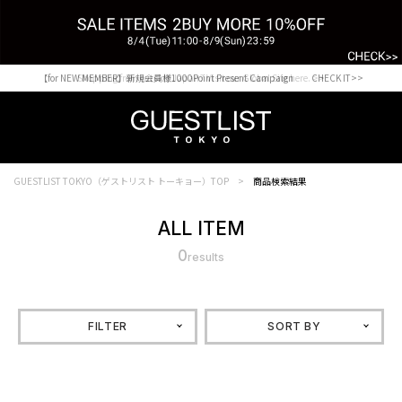
【for NEW MEMBER】新規会員様1000Point Present Campaign CHECK IT>>
Shopping from outside Japan? Visit our Global Site here. >>
GUESTLIST TOKYO（ゲストリスト トーキョー）TOP
商品検索結果
ALL ITEM
0
results
FILTER
SORT BY