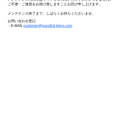
ご不便・ご迷惑をお掛け致しますことお詫び申し上げます。
メンテナンス終了まで、しばらくお待ちくださいませ。
お問い合わせ窓口
・E-MAIL:
customer@guestlist-tokyo.com