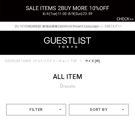
【for NEW MEMBER】新規会員様1000Point Present Campaign CHECK IT>>
Shopping from outside Japan? Visit our Global Site here. >>
GUESTLIST TOKYO（ゲストリスト トーキョー）TOP
サイズ:[M]
ALL ITEM
0
results
FILTER
SORT BY