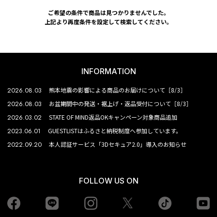
ご希望の条件で商品は見つかりませんでした。
上記より再度条件を設定して検索してください。
INFORMATION
2026.08.03
熊本地震の影響による商品のお届けについて［8/3］
2026.08.03
お盆期間中の発送・裾上げ・返品受付について［8/3］
2026.03.02
STATE OF MIND返品OKキャンペーン対象商品追加
2023.06.01
GUESTLISTはふるさと納税制度へ参加しています。
2022.09.20
本人認証サービス「3Dセキュア2.0」導入のお知らせ
FOLLOW US ON
Facebook
LINE
Instagram
tiktok
yo
Twiiter