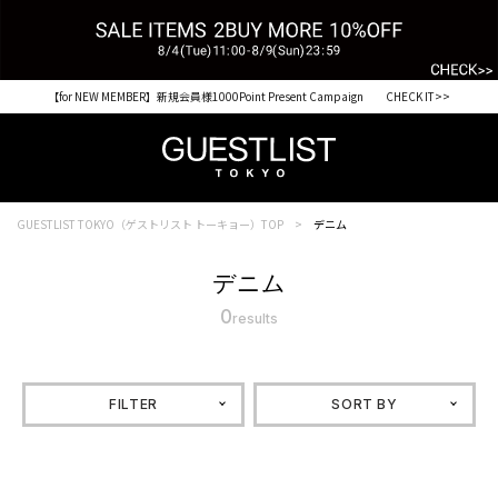
【for NEW MEMBER】新規会員様1000Point Present Campaign CHECK IT>>
GUESTLIST TOKYO（ゲストリスト トーキョー）TOP
デニム
デニム
0
results
FILTER
SORT BY