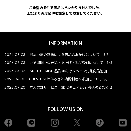
ご希望の条件で商品は見つかりませんでした。
上記より再度条件を設定して検索してください。
INFORMATION
2026.08.03
熊本地震の影響による商品のお届けについて［8/3］
2026.08.03
お盆期間中の発送・裾上げ・返品受付について［8/3］
2026.03.02
STATE OF MIND返品OKキャンペーン対象商品追加
2023.06.01
GUESTLISTはふるさと納税制度へ参加しています。
2022.09.20
本人認証サービス「3Dセキュア2.0」導入のお知らせ
FOLLOW US ON
Facebook
LINE
Instagram
tiktok
yo
Twiiter