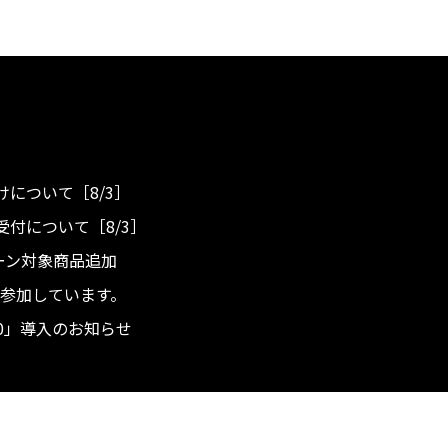
について［8/3］
付について［8/3］
ンペーン対象商品追加
度へ参加しています。
.0」導入のお知らせ