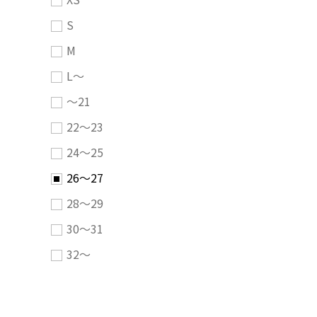
S
M
L～
～21
22～23
24～25
26～27
28～29
30～31
32～