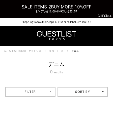
【for NEW MEMBER】新規会員様1000Point Present Campaign CHECK IT>>
Shopping from outside Japan? Visit our Global Site here. >>
GUESTLIST TOKYO（ゲストリスト トーキョー）TOP
デニム
デニム
0
results
FILTER
SORT BY