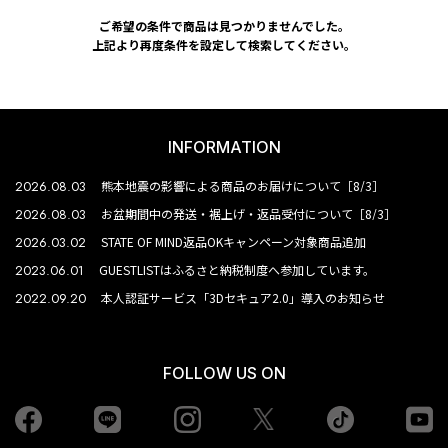
ご希望の条件で商品は見つかりませんでした。
上記より再度条件を設定して検索してください。
INFORMATION
2026.08.03
熊本地震の影響による商品のお届けについて［8/3］
2026.08.03
お盆期間中の発送・裾上げ・返品受付について［8/3］
2026.03.02
STATE OF MIND返品OKキャンペーン対象商品追加
2023.06.01
GUESTLISTはふるさと納税制度へ参加しています。
2022.09.20
本人認証サービス「3Dセキュア2.0」導入のお知らせ
FOLLOW US ON
Facebook
LINE
Instagram
tiktok
yo
Twiiter