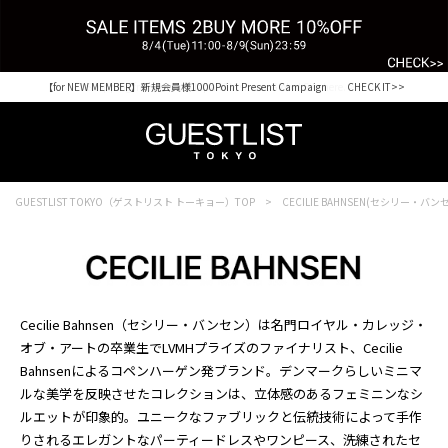
【for NEW MEMBER】新規会員様1000Point Present Campaign CHECK IT>>
GUESTLIST TOKYO（ゲストリスト トーキョー）TOP
CECILIE BAHNSEN(セシリー・バン
Cecilie Bahnsen（セシリー・バンセン）は名門ロイヤル・カレッジ・
オブ・アートの卒業生でLVMHプライズのファイナリスト、Cecilie
Bahnsenによるコペンハーゲン発ブランド。デンマークらしいミニマ
ルな美学を反映させたコレクションは、立体感のあるフェミニンなシ
ルエットが印象的。ユニークなファブリックと伝統技術によって手作
りされるエレガントなパーティードレスやワンピース、洗練されたセ