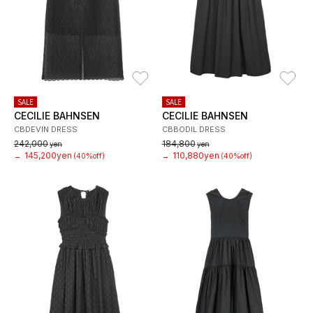
お気に入り
お
SALE
SALE
CECILIE BAHNSEN
CECILIE BAHNSEN
CBDEVIN DRESS
CBBODIL DRESS
242,000
184,800
yen
yen
145,200yen
110,880yen
→
(40%off)
→
(40%off)