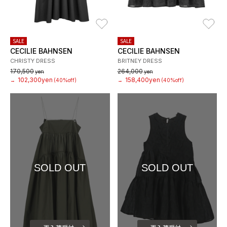
お気に入り
お
SALE
SALE
CECILIE BAHNSEN
CECILIE BAHNSEN
CHRISTY DRESS
BRITNEY DRESS
170,500
264,000
yen
yen
102,300yen
158,400yen
→
(40%off)
→
(40%off)
SOLD OUT
SOLD OUT