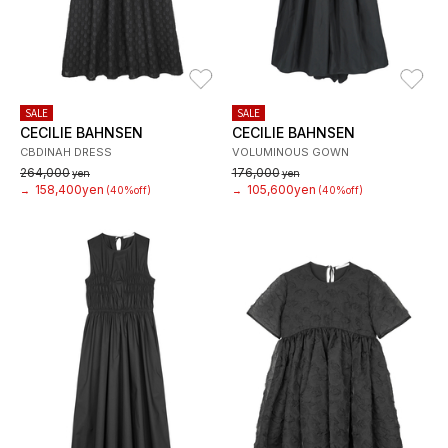
お気に入り
お
SALE
SALE
CECILIE BAHNSEN
CECILIE BAHNSEN
CBDINAH DRESS
VOLUMINOUS GOWN
264,000
176,000
yen
yen
158,400yen
105,600yen
→
(40%off)
→
(40%off)