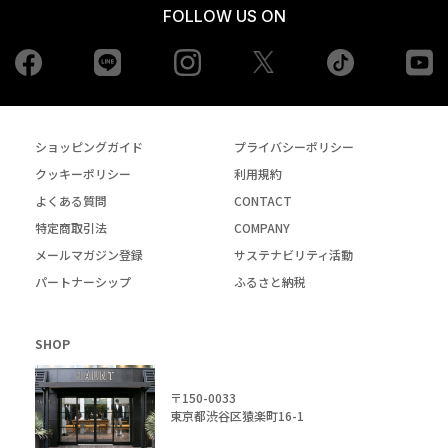
FOLLOW US ON
Facebook
LINE
Instagram
tiktok
yo
Twiiter
ショッピングガイド
プライバシーポリシー
クッキーポリシー
利用規約
よくある質問
CONTACT
特定商取引法
COMPANY
メールマガジン登録
サステナビリティ活動
パートナーシップ
ふるさと納税
SHOP
〒150-0033
東京都渋谷区猿楽町16-1