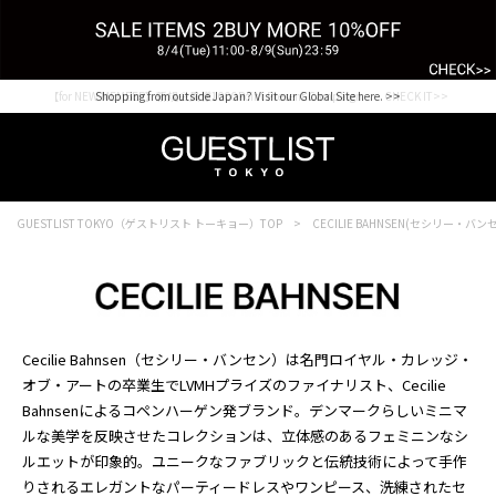
【for NEW MEMBER】新規会員様1000Point Present Campaign CHECK IT>>
Shopping from outside Japan? Visit our Global Site here. >>
GUESTLIST TOKYO（ゲストリスト トーキョー）TOP
CECILIE BAHNSEN(セシリー・バン
Cecilie Bahnsen（セシリー・バンセン）は名門ロイヤル・カレッジ・
オブ・アートの卒業生でLVMHプライズのファイナリスト、Cecilie
Bahnsenによるコペンハーゲン発ブランド。デンマークらしいミニマ
ルな美学を反映させたコレクションは、立体感のあるフェミニンなシ
ルエットが印象的。ユニークなファブリックと伝統技術によって手作
りされるエレガントなパーティードレスやワンピース、洗練されたセ