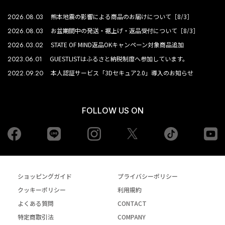
2026.08.03
熊本地震の影響による商品のお届けについて［8/3］
2026.08.03
お盆期間中の発送・裾上げ・返品受付について［8/3］
2026.03.02
STATE OF MIND返品OKキャンペーン対象商品追加
2023.06.01
GUESTLISTはふるさと納税制度へ参加しています。
2022.09.20
本人認証サービス「3Dセキュア2.0」導入のお知らせ
FOLLOW US ON
Facebook
LINE
Instagram
tiktok
yo
Twiiter
ショッピングガイド
プライバシーポリシー
クッキーポリシー
利用規約
よくある質問
CONTACT
特定商取引法
COMPANY