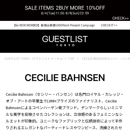
【for NEW MEMBER】新規会員様1000Point Present Campaign CHECK IT>>
GUESTLIST TOKYO（ゲストリスト トーキョー）TOP
CECILIE BAHNSEN(セシリー・バン
Cecilie Bahnsen（セシリー・バンセン）は名門ロイヤル・カレッジ・
オブ・アートの卒業生でLVMHプライズのファイナリスト、Cecilie
Bahnsenによるコペンハーゲン発ブランド。デンマークらしいミニマ
ルな美学を反映させたコレクションは、立体感のあるフェミニンなシ
ルエットが印象的。ユニークなファブリックと伝統技術によって手作
りされるエレガントなパーティードレスやワンピース、洗練されたセ