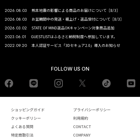
2026.08.03
熊本地震の影響による商品のお届けについて［8/3］
2026.08.03
お盆期間中の発送・裾上げ・返品受付について［8/3］
2026.03.02
STATE OF MIND返品OKキャンペーン対象商品追加
2023.06.01
GUESTLISTはふるさと納税制度へ参加しています。
2022.09.20
本人認証サービス「3Dセキュア2.0」導入のお知らせ
FOLLOW US ON
Facebook
LINE
Instagram
tiktok
yo
Twiiter
ショッピングガイド
プライバシーポリシー
クッキーポリシー
利用規約
よくある質問
CONTACT
特定商取引法
COMPANY