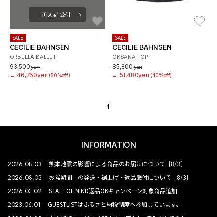
再入荷受付
お気に入り
お
SALE
SALE
CECILIE BAHNSEN
CECILIE BAHNSEN
ORBELLA BALLET
OKSANA TOP
93,500
85,800
yen
yen
46,750yen
51,480yen
→
(50%off)
→
(40%off)
1
INFORMATION
2026.08.03
熊本地震の影響による商品のお届けについて［8/3］
2026.08.03
お盆期間中の発送・裾上げ・返品受付について［8/3］
2026.03.02
STATE OF MIND返品OKキャンペーン対象商品追加
2023.06.01
GUESTLISTはふるさと納税制度へ参加しています。