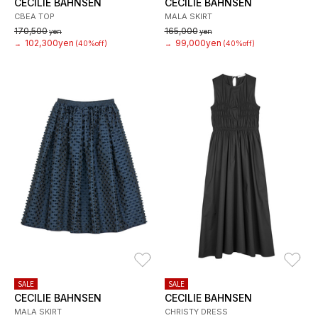
CECILIE BAHNSEN
CECILIE BAHNSEN
CBEA TOP
MALA SKIRT
170,500
165,000
yen
yen
102,300yen
99,000yen
→
(40%off)
→
(40%off)
お気に入り
お
SALE
SALE
CECILIE BAHNSEN
CECILIE BAHNSEN
MALA SKIRT
CHRISTY DRESS