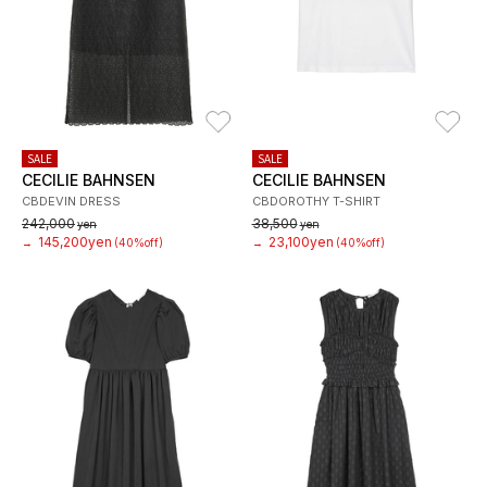
お気に入り
お
SALE
SALE
CECILIE BAHNSEN
CECILIE BAHNSEN
CBDEVIN DRESS
CBDOROTHY T-SHIRT
242,000
38,500
yen
yen
145,200yen
23,100yen
→
(40%off)
→
(40%off)