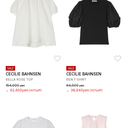
お気に入り
お
SALE
SALE
CECILIE BAHNSEN
CECILIE BAHNSEN
BELLA ROSE TOP
BEN T-SHIRT
154,000
64,900
yen
yen
92,400yen
38,940yen
→
(40%off)
→
(40%off)