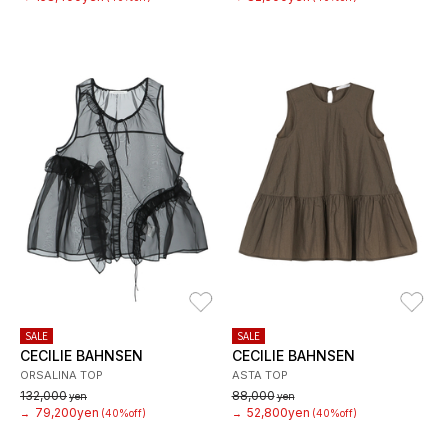
お気に入り
お
SALE
SALE
CECILIE BAHNSEN
CECILIE BAHNSEN
ORSALINA TOP
ASTA TOP
132,000
88,000
yen
yen
79,200yen
52,800yen
→
(40%off)
→
(40%off)