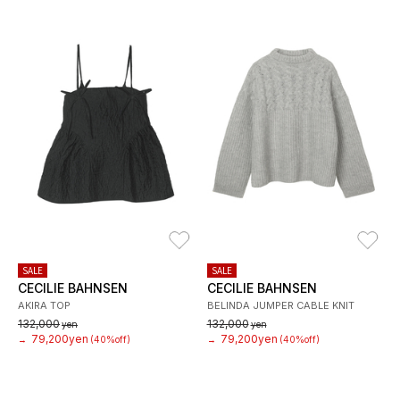
お気に入り
お
SALE
SALE
CECILIE BAHNSEN
CECILIE BAHNSEN
AKIRA TOP
BELINDA JUMPER CABLE KNIT
132,000
132,000
yen
yen
79,200yen
79,200yen
→
(40%off)
→
(40%off)