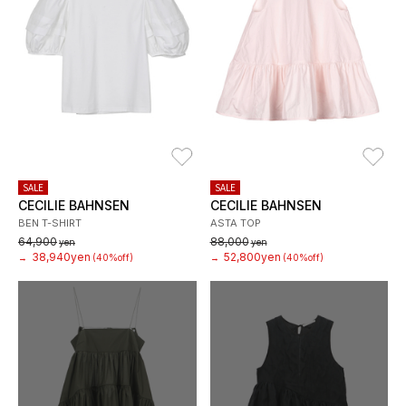
お気に入り
お
SALE
SALE
CECILIE BAHNSEN
CECILIE BAHNSEN
BEN T-SHIRT
ASTA TOP
64,900
88,000
yen
yen
38,940yen
52,800yen
→
(40%off)
→
(40%off)