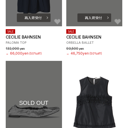
再入荷受付
再入荷受付
お気に入り
お
SALE
SALE
CECILIE BAHNSEN
CECILIE BAHNSEN
PALOMA TOP
ORBELLA BALLET
132,000
93,500
yen
yen
66,000yen
46,750yen
→
(50%off)
→
(50%off)
SOLD OUT