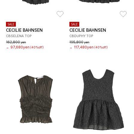
お気に入り
お
SALE
SALE
CECILIE BAHNSEN
CECILIE BAHNSEN
CBSELENA TOP
CBDUPHY TOP
162,800
195,800
yen
yen
97,680yen
117,480yen
→
(40%off)
→
(40%off)