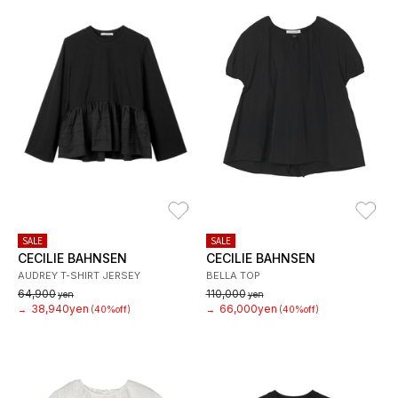
お気に入り
お
SALE
SALE
CECILIE BAHNSEN
CECILIE BAHNSEN
AUDREY T-SHIRT JERSEY
BELLA TOP
64,900
110,000
yen
yen
38,940yen
66,000yen
→
(40%off)
→
(40%off)