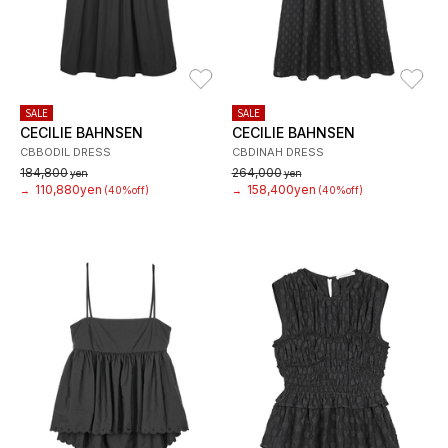
お気に入り
お
SALE
SALE
CECILIE BAHNSEN
CECILIE BAHNSEN
CBBODIL DRESS
CBDINAH DRESS
184,800
264,000
yen
yen
110,880yen
158,400yen
→
(40%off)
→
(40%off)