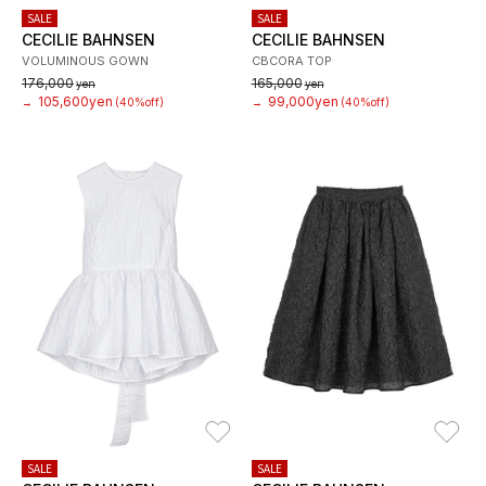
SALE
SALE
CECILIE BAHNSEN
CECILIE BAHNSEN
VOLUMINOUS GOWN
CBCORA TOP
176,000
165,000
yen
yen
105,600yen
99,000yen
→
(40%off)
→
(40%off)
お気に入り
お
SALE
SALE