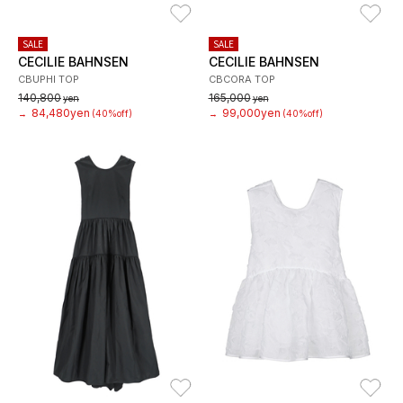
お気に入り
お
SALE
SALE
CECILIE BAHNSEN
CECILIE BAHNSEN
CBUPHI TOP
CBCORA TOP
140,800
165,000
yen
yen
84,480yen
99,000yen
→
(40%off)
→
(40%off)
お気に入り
お