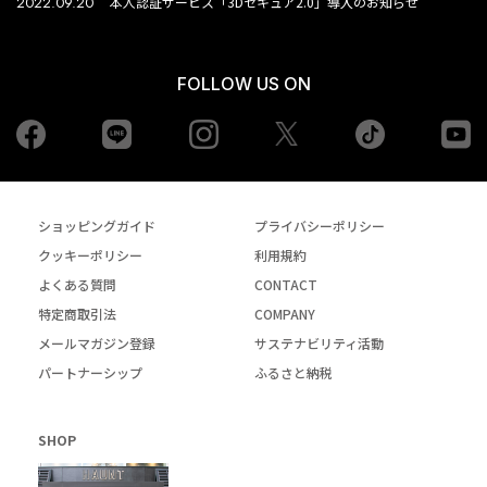
2022.09.20
本人認証サービス「3Dセキュア2.0」導入のお知らせ
FOLLOW US ON
Facebook
LINE
Instagram
tiktok
yo
Twiiter
ショッピングガイド
プライバシーポリシー
クッキーポリシー
利用規約
よくある質問
CONTACT
特定商取引法
COMPANY
メールマガジン登録
サステナビリティ活動
パートナーシップ
ふるさと納税
SHOP