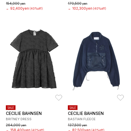
154,000
170,500
yen
yen
92,400yen
102,300yen
→
(40%off)
→
(40%off)
お気に入り
お
SALE
SALE
CECILIE BAHNSEN
CECILIE BAHNSEN
BRITNEY DRESS
BASTIAN FLEECE
264,000
137,500
yen
yen
158,400yen
82,500yen
→
(40%off)
→
(40%off)