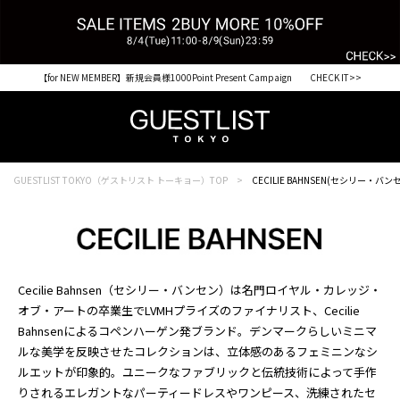
【for NEW MEMBER】新規会員様1000Point Present Campaign CHECK IT>>
税込33,000円以上ご購入で送料無料 CHECK IT>>
GUESTLIST TOKYO（ゲストリスト トーキョー）TOP
CECILIE BAHNSEN(セシリー・バン
Cecilie Bahnsen（セシリー・バンセン）は名門ロイヤル・カレッジ・
オブ・アートの卒業生でLVMHプライズのファイナリスト、Cecilie
Bahnsenによるコペンハーゲン発ブランド。デンマークらしいミニマ
ルな美学を反映させたコレクションは、立体感のあるフェミニンなシ
ルエットが印象的。ユニークなファブリックと伝統技術によって手作
りされるエレガントなパーティードレスやワンピース、洗練されたセ