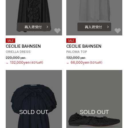
再入荷受付
再入荷受付
お気に入り
お
SALE
SALE
CECILIE BAHNSEN
CECILIE BAHNSEN
ORIELLA DRESS
PALOMA TOP
220,000
132,000
yen
yen
132,000yen
66,000yen
→
(40%off)
→
(50%off)
SOLD OUT
SOLD OUT