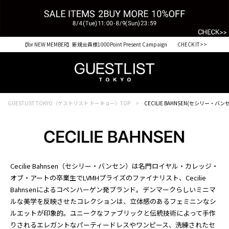
【for NEW MEMBER】新規会員様1000Point Present Campaign CHECK IT>>
GUESTLIST TOKYO（ゲストリスト トーキョー）TOP
CECILIE BAHNSEN(セシリー・バン
Cecilie Bahnsen（セシリー・バンセン）は名門ロイヤル・カレッジ・
オブ・アートの卒業生でLVMHプライズのファイナリスト、Cecilie
Bahnsenによるコペンハーゲン発ブランド。デンマークらしいミニマ
ルな美学を反映させたコレクションは、立体感のあるフェミニンなシ
ルエットが印象的。ユニークなファブリックと伝統技術によって手作
りされるエレガントなパーティードレスやワンピース、洗練されたセ