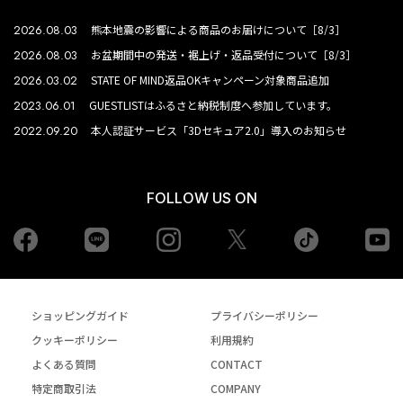
2026.08.03
熊本地震の影響による商品のお届けについて［8/3］
2026.08.03
お盆期間中の発送・裾上げ・返品受付について［8/3］
2026.03.02
STATE OF MIND返品OKキャンペーン対象商品追加
2023.06.01
GUESTLISTはふるさと納税制度へ参加しています。
2022.09.20
本人認証サービス「3Dセキュア2.0」導入のお知らせ
FOLLOW US ON
Facebook
LINE
Instagram
tiktok
yo
Twiiter
ショッピングガイド
プライバシーポリシー
クッキーポリシー
利用規約
よくある質問
CONTACT
特定商取引法
COMPANY