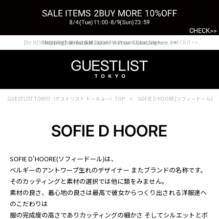
【for NEW MEMBER】新規会員様1000Point Present Campaign CHECK IT>>
Shopping from outside Japan? Visit our Global Site here. >>
GUESTLIST TOKYO（ゲストリスト トーキョー）TOP
SOFIE D HOORE(ソフィードール)
SOFIE D'HOORE(ソフィードール)は、
ベルギーのアントワープ生れのデザイナー またブランドの名称です。
そのカッティングと素材の選択では他に類をみません。
素材の良さ、着心地の良さは最高で彼女からつくり出される洋服達へ
のこだわりは
服の完成度の高さでありカッティングの細かさ そしてシルエットとボ