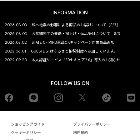
INFORMATION
2026.08.03
熊本地震の影響による商品のお届けについて［8/3］
2026.08.03
お盆期間中の発送・裾上げ・返品受付について［8/3］
2026.03.02
STATE OF MIND返品OKキャンペーン対象商品追加
2023.06.01
GUESTLISTはふるさと納税制度へ参加しています。
2022.09.20
本人認証サービス「3Dセキュア2.0」導入のお知らせ
FOLLOW US ON
Facebook
LINE
Instagram
tiktok
yo
Twiiter
ショッピングガイド
プライバシーポリシー
クッキーポリシー
利用規約