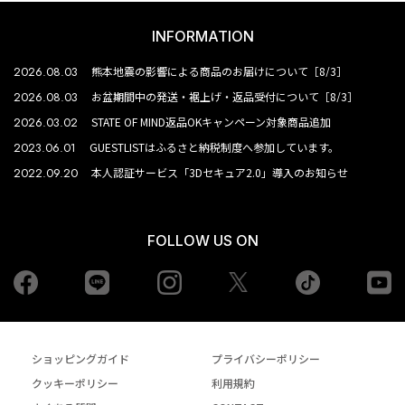
INFORMATION
2026.08.03
熊本地震の影響による商品のお届けについて［8/3］
2026.08.03
お盆期間中の発送・裾上げ・返品受付について［8/3］
2026.03.02
STATE OF MIND返品OKキャンペーン対象商品追加
2023.06.01
GUESTLISTはふるさと納税制度へ参加しています。
2022.09.20
本人認証サービス「3Dセキュア2.0」導入のお知らせ
FOLLOW US ON
Facebook
LINE
Instagram
tiktok
yo
Twiiter
ショッピングガイド
プライバシーポリシー
クッキーポリシー
利用規約