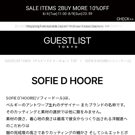
【for NEW MEMBER】新規会員様1000Point Present Campaign CHECK IT>>
Shopping from outside Japan? Visit our Global Site here. >>
GUESTLIST TOKYO（ゲストリスト トーキョー）TOP
SOFIE D HOORE(ソフィードール)
SOFIE D'HOORE(ソフィードール)は、
ベルギーのアントワープ生れのデザイナー またブランドの名称です。
そのカッティングと素材の選択では他に類をみません。
素材の良さ、着心地の良さは最高で彼女からつくり出される洋服達へ
のこだわりは
服の完成度の高さでありカッティングの細かさ そしてシルエットとボ