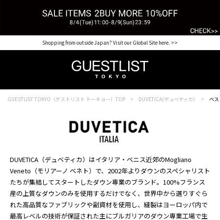
【for NEW MEMBER】新規会員様1000Point Present Campaign CHECK IT>>
Shopping from outside Japan? Visit our Global Site here. >>
GUESTLIST TOKYO（ゲストリスト トーキョー）TOP
DUVETICA(デュベティカ)
ベス
DUVETICA（デュベティカ）はイタリア・ベニス近郊のMogliano
Veneto（モリアーノ ベネト）で、2002年よりダウンのスペシャリスト
たちが集結してスタートしたダウン専業のブランド。100%フランス
産の上質なダウンのみを使用するだけでなく、世界中から選りすぐら
れた高品質なファブリックや副資材を使用し、縫製はヨーロッパ内で
最高レベルの技術が保証された主にブルガリアのダウン専業工場で生