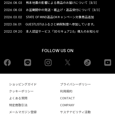
2026.08.03
熊本地震の影響による商品のお届けについて［8/3］
2026.08.03
お盆期間中の発送・裾上げ・返品受付について［8/3］
2026.03.02
STATE OF MIND返品OKキャンペーン対象商品追加
2023.06.01
GUESTLISTはふるさと納税制度へ参加しています。
2022.09.20
本人認証サービス「3Dセキュア2.0」導入のお知らせ
FOLLOW US ON
Facebook
LINE
Instagram
tiktok
yo
Twiiter
ショッピングガイド
プライバシーポリシー
クッキーポリシー
利用規約
よくある質問
CONTACT
特定商取引法
COMPANY
メールマガジン登録
サステナビリティ活動