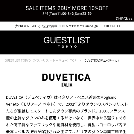
【for NEW MEMBER】新規会員様1000Point Present Campaign CHECK IT>>
GUESTLIST TOKYO（ゲストリスト トーキョー）TOP
DUVETICA(デュベティカ)
DUVETICA（デュベティカ）はイタリア・ベニス近郊のMogliano
Veneto（モリアーノ ベネト）で、2002年よりダウンのスペシャリスト
たちが集結してスタートしたダウン専業のブランド。100%フランス
産の上質なダウンのみを使用するだけでなく、世界中から選りすぐら
れた高品質なファブリックや副資材を使用し、縫製はヨーロッパ内で
最高レベルの技術が保証された主にブルガリアのダウン専業工場で生