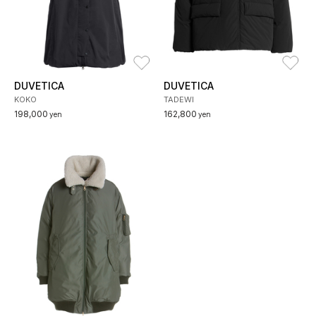
お気に入り
お
DUVETICA
DUVETICA
KOKO
TADEWI
198,000
162,800
yen
yen