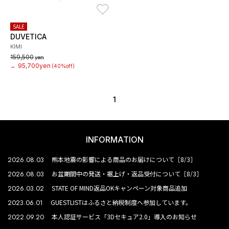
お気に入り
SALE
DUVETICA
KIMI
159,500
yen
95,700yen
→
(40%off)
1
INFORMATION
2026.08.03
熊本地震の影響による商品のお届けについて［8/3］
2026.08.03
お盆期間中の発送・裾上げ・返品受付について［8/3］
2026.03.02
STATE OF MIND返品OKキャンペーン対象商品追加
2023.06.01
GUESTLISTはふるさと納税制度へ参加しています。
2022.09.20
本人認証サービス「3Dセキュア2.0」導入のお知らせ