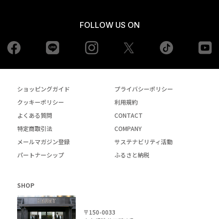
FOLLOW US ON
Facebook
LINE
Instagram
tiktok
yo
Twiiter
ショッピングガイド
プライバシーポリシー
クッキーポリシー
利用規約
よくある質問
CONTACT
特定商取引法
COMPANY
メールマガジン登録
サステナビリティ活動
パートナーシップ
ふるさと納税
SHOP
〒150-0033