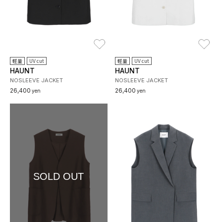
お気に入り
お
軽量
UV cut
軽量
UV cut
HAUNT
HAUNT
NOSLEEVE JACKET
NOSLEEVE JACKET
26,400
26,400
yen
yen
SOLD OUT