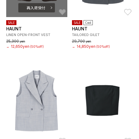
再入荷受付
お気に入り
お
SALE
SALE
Cool
HAUNT
HAUNT
LINEN OPEN-FRONT VEST
TAILORED GILET
25,300
29,700
yen
yen
12,650yen
14,850yen
→
(50%off)
→
(50%off)
お気に入り
お