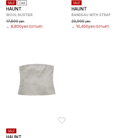
SALE
Cool
SALE
HAUNT
HAUNT
WOOL BUSTIER
BANDEAU WITH STRAP
17,600
20,900
yen
yen
8,800yen
10,450yen
→
(50%off)
→
(50%off)
お気に入り
SALE
HAUNT