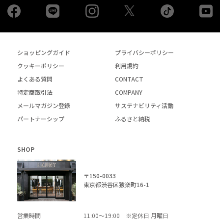
Facebook
LINE
Instagram
tiktok
yo
Twiiter
ショッピングガイド
プライバシーポリシー
クッキーポリシー
利用規約
よくある質問
CONTACT
特定商取引法
COMPANY
メールマガジン登録
サステナビリティ活動
パートナーシップ
ふるさと納税
SHOP
〒150-0033
東京都渋谷区猿楽町16-1
営業時間
11:00～19:00 ※定休日 月曜日