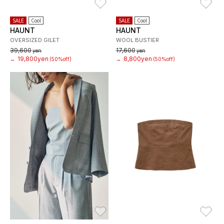
SALE
Cool
SALE
Cool
HAUNT
HAUNT
OVERSIZED GILET
WOOL BUSTIER
39,600
17,600
yen
yen
19,800yen
8,800yen
→
(50%off)
→
(50%off)
お気に入り
お