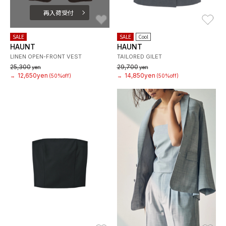
再入荷受付
お気に入り
お
SALE
SALE
Cool
HAUNT
HAUNT
LINEN OPEN-FRONT VEST
TAILORED GILET
25,300
29,700
yen
yen
12,650yen
14,850yen
→
(50%off)
→
(50%off)
お気に入り
お