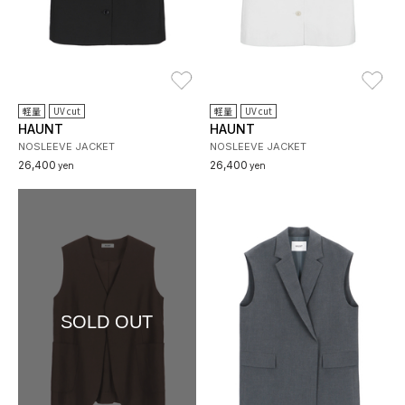
お気に入り
お
軽量
UV cut
軽量
UV cut
HAUNT
HAUNT
NOSLEEVE JACKET
NOSLEEVE JACKET
26,400
26,400
yen
yen
SOLD OUT