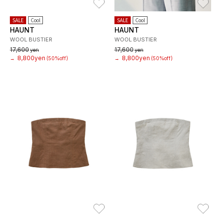
SALE
Cool
SALE
Cool
HAUNT
HAUNT
WOOL BUSTIER
WOOL BUSTIER
17,600
17,600
yen
yen
8,800yen
8,800yen
→
(50%off)
→
(50%off)
お気に入り
お