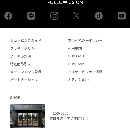
FOLLOW US ON
Facebook
LINE
Instagram
tiktok
yo
Twiiter
ショッピングガイド
プライバシーポリシー
クッキーポリシー
利用規約
よくある質問
CONTACT
特定商取引法
COMPANY
メールマガジン登録
サステナビリティ活動
パートナーシップ
ふるさと納税
SHOP
〒150-0033
東京都渋谷区猿楽町16-1