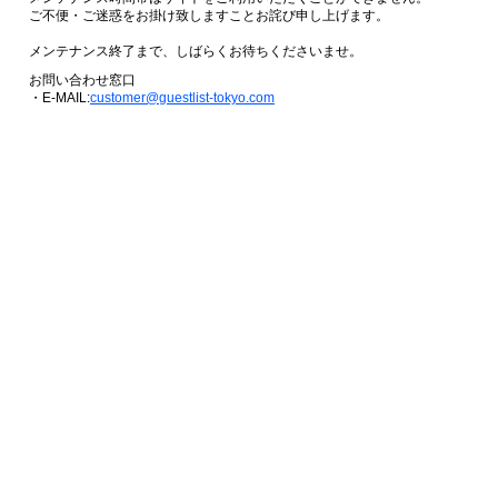
ご不便・ご迷惑をお掛け致しますことお詫び申し上げます。
メンテナンス終了まで、しばらくお待ちくださいませ。
お問い合わせ窓口
・E-MAIL:
customer@guestlist-tokyo.com