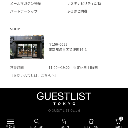
メールマガジン登録
サステナビリティ活動
パートナーシップ
ふるさと納税
SHOP
〒150-0033
東京都渋谷区猿楽町16-1
営業時間
11:00～19:00 ※定休日 月曜日
〈お問い合わせは、
こちら
へ〉
© GUEST LIST Co.,Ltd
3
MENU
SEARCH
LOGIN
CART
STYLING