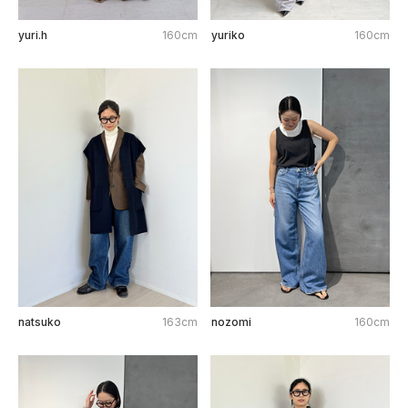
yuri.h
160cm
yuriko
160cm
natsuko
163cm
nozomi
160cm