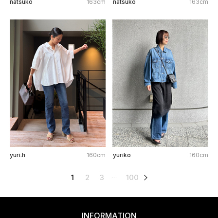
natsuko
163cm
natsuko
163cm
yuri.h
160cm
yuriko
160cm
1
2
3
100
次へ
…
INFORMATION