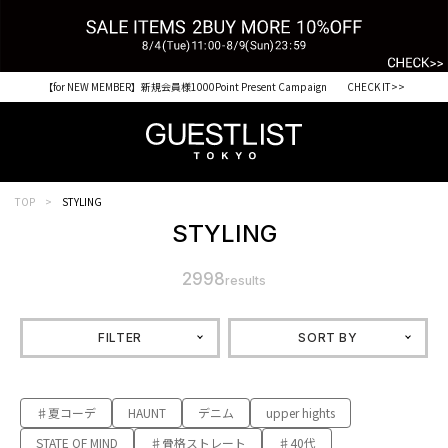
【for NEW MEMBER】新規会員様1000Point Present Campaign CHECK IT>>
TOP
STYLING
STYLING
2998
results
FILTER
SORT BY
♯夏コーデ
HAUNT
デニム
upper hights
STATE OF MIND
♯骨格ストレート
♯40代