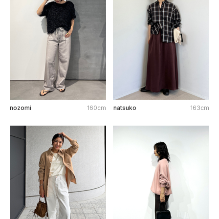
nozomi
160cm
natsuko
163cm