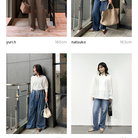
yuri.h
160cm
natsuko
163cm