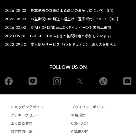
2026.08.03
熊本地震の影響による商品のお届けについて［8/3］
2026.08.03
お盆期間中の発送・裾上げ・返品受付について［8/3］
2026.03.02
STATE OF MIND返品OKキャンペーン対象商品追加
2023.06.01
GUESTLISTはふるさと納税制度へ参加しています。
2022.09.20
本人認証サービス「3Dセキュア2.0」導入のお知らせ
FOLLOW US ON
Facebook
LINE
Instagram
tiktok
yo
Twiiter
ショッピングガイド
プライバシーポリシー
クッキーポリシー
利用規約
よくある質問
CONTACT
特定商取引法
COMPANY