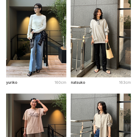
yuriko
160cm
natsuko
163cm