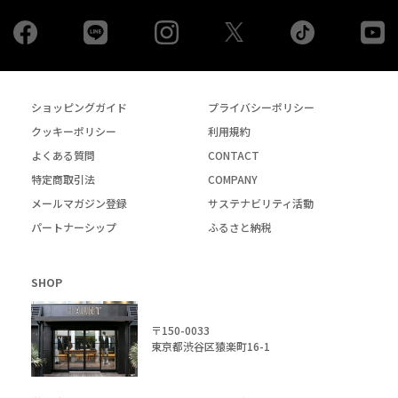
Facebook
LINE
Instagram
tiktok
yo
Twiiter
ショッピングガイド
プライバシーポリシー
クッキーポリシー
利用規約
よくある質問
CONTACT
特定商取引法
COMPANY
メールマガジン登録
サステナビリティ活動
パートナーシップ
ふるさと納税
SHOP
〒150-0033
東京都渋谷区猿楽町16-1