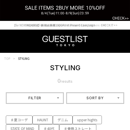
【for NEW MEMBER】新規会員様1000Point Present Campaign CHECK IT>>
Shopping from outside Japan? Visit our Global Site here. >>
TOP
STYLING
STYLING
0
results
FILTER
SORT BY
♯夏コーデ
HAUNT
デニム
upper hights
STATE OF MIND
♯40代
♯骨格ストレート