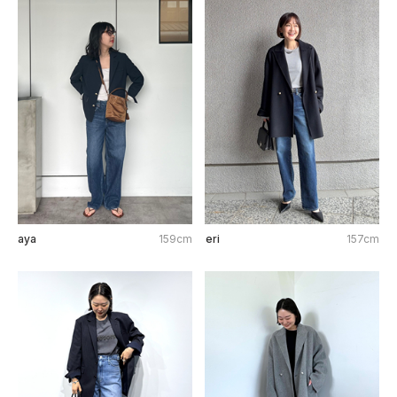
aya
159cm
eri
157cm