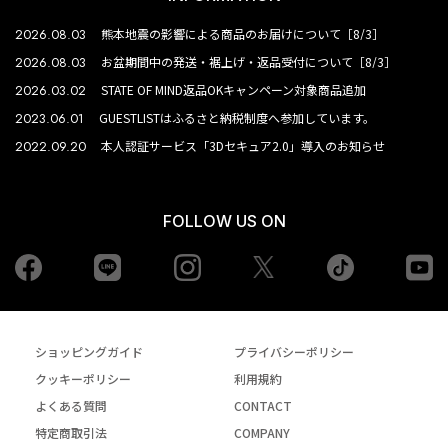
2026.08.03
熊本地震の影響による商品のお届けについて［8/3］
2026.08.03
お盆期間中の発送・裾上げ・返品受付について［8/3］
2026.03.02
STATE OF MIND返品OKキャンペーン対象商品追加
2023.06.01
GUESTLISTはふるさと納税制度へ参加しています。
2022.09.20
本人認証サービス「3Dセキュア2.0」導入のお知らせ
FOLLOW US ON
Facebook
LINE
Instagram
tiktok
yo
Twiiter
ショッピングガイド
プライバシーポリシー
クッキーポリシー
利用規約
よくある質問
CONTACT
特定商取引法
COMPANY