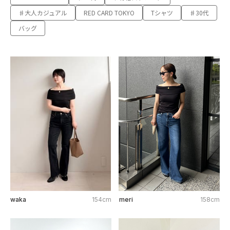
♯大人カジュアル
RED CARD TOKYO
Tシャツ
♯30代
バッグ
waka
154cm
meri
158cm