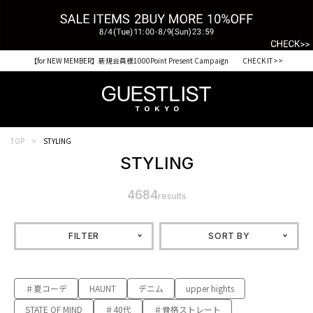
【for NEW MEMBER】新規会員様1000Point Present Campaign CHECK IT>>
TOP
STYLING
STYLING
4684
results
FILTER
SORT BY
♯夏コーデ
HAUNT
デニム
upper hights
STATE OF MIND
♯40代
♯骨格ストレート