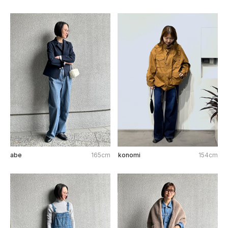
abe
165cm
konomi
154cm