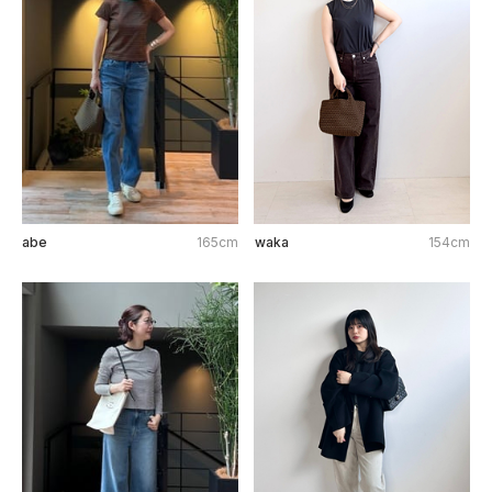
abe
165cm
waka
154cm