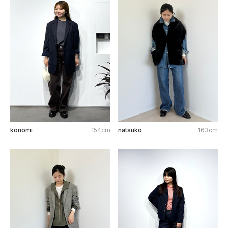
konomi
154cm
natsuko
163cm