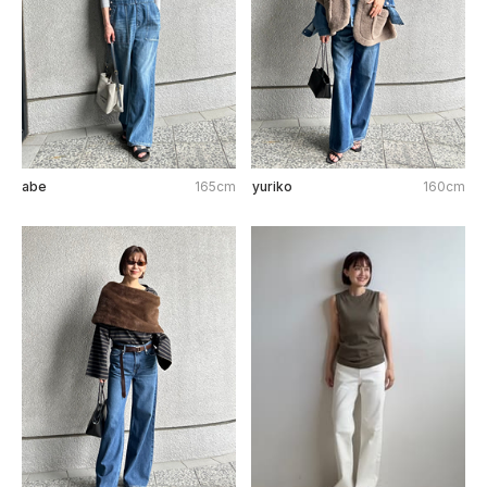
abe
165cm
yuriko
160cm