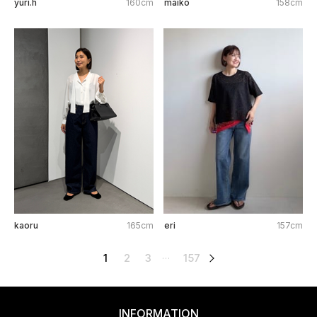
yuri.h
160cm
maiko
158cm
kaoru
165cm
eri
157cm
1
2
3
157
次へ
…
INFORMATION