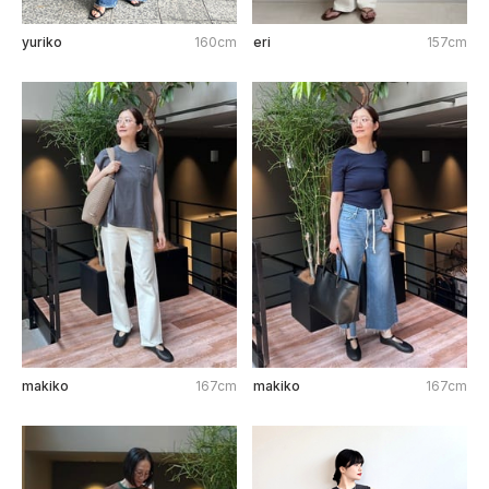
yuriko
160cm
eri
157cm
makiko
167cm
makiko
167cm