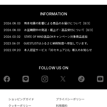
INFORMATION
2026.08.03
熊本地震の影響による商品のお届けについて［8/3］
2026.08.03
お盆期間中の発送・裾上げ・返品受付について［8/3］
2026.03.02
STATE OF MIND返品OKキャンペーン対象商品追加
2023.06.01
GUESTLISTはふるさと納税制度へ参加しています。
2022.09.20
本人認証サービス「3Dセキュア2.0」導入のお知らせ
FOLLOW US ON
Facebook
LINE
Instagram
tiktok
yo
Twiiter
ショッピングガイド
プライバシーポリシー
クッキーポリシー
利用規約