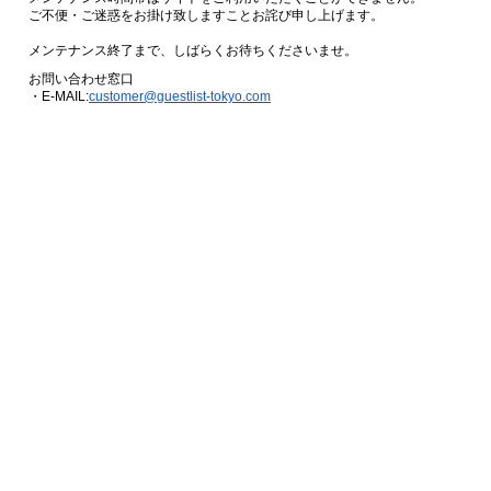
ご不便・ご迷惑をお掛け致しますことお詫び申し上げます。
メンテナンス終了まで、しばらくお待ちくださいませ。
お問い合わせ窓口
・E-MAIL:
customer@guestlist-tokyo.com