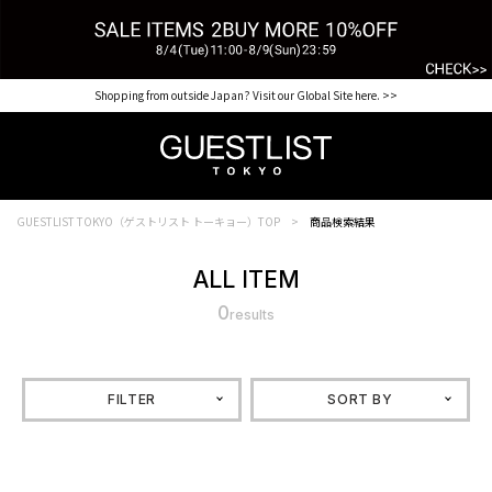
Shopping from outside Japan? Visit our Global Site here. >>
GUESTLIST TOKYO（ゲストリスト トーキョー）TOP
商品検索結果
ALL ITEM
0
results
FILTER
SORT BY