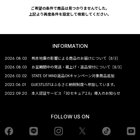
ご希望の条件で商品は見つかりませんでした。
上記より再度条件を設定して検索してください。
INFORMATION
2026.08.03
熊本地震の影響による商品のお届けについて［8/3］
2026.08.03
お盆期間中の発送・裾上げ・返品受付について［8/3］
2026.03.02
STATE OF MIND返品OKキャンペーン対象商品追加
2023.06.01
GUESTLISTはふるさと納税制度へ参加しています。
2022.09.20
本人認証サービス「3Dセキュア2.0」導入のお知らせ
FOLLOW US ON
Facebook
LINE
Instagram
tiktok
yo
Twiiter