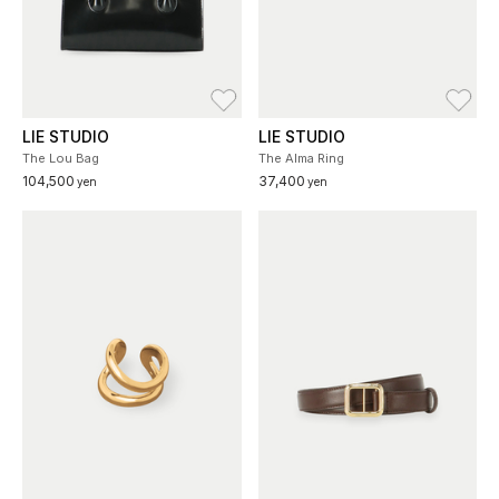
お気に入り
お
LIE STUDIO
LIE STUDIO
The Lou Bag
The Alma Ring
104,500
37,400
yen
yen