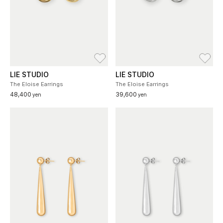
お気に入り
お
LIE STUDIO
LIE STUDIO
The Eloise Earrings
The Eloise Earrings
48,400
39,600
yen
yen