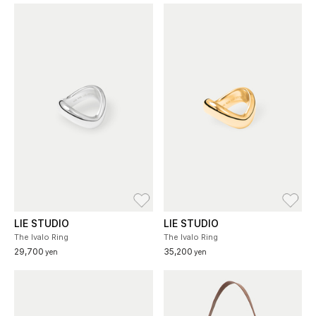
お気に入り
お
LIE STUDIO
LIE STUDIO
The Ivalo Ring
The Ivalo Ring
29,700
35,200
yen
yen