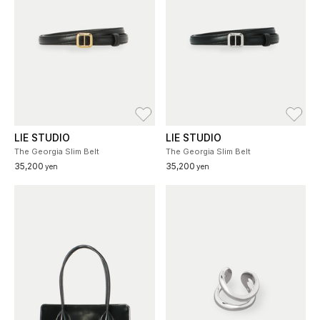
お気に入り
お
LIE STUDIO
LIE STUDIO
The Georgia Slim Belt
The Georgia Slim Belt
35,200
35,200
yen
yen