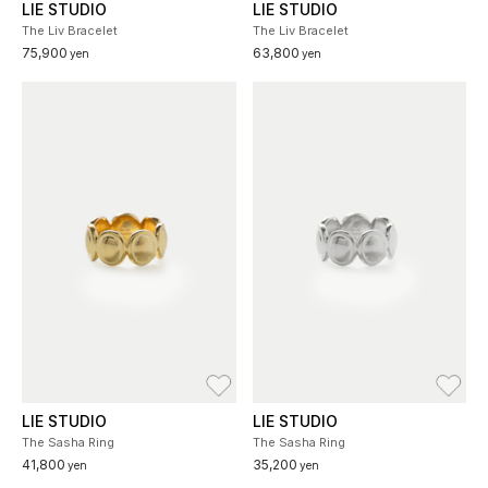
LIE STUDIO
LIE STUDIO
The Liv Bracelet
The Liv Bracelet
75,900
63,800
yen
yen
お気に入り
お
LIE STUDIO
LIE STUDIO
The Sasha Ring
The Sasha Ring
41,800
35,200
yen
yen