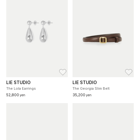
お気に入り
お
LIE STUDIO
LIE STUDIO
The Lola Earrings
The Georgia Slim Belt
52,800
35,200
yen
yen