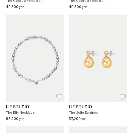
The Georgia Wide Belt
The Georgia Wide Belt
49,500
49,500
yen
yen
お気に入り
お
LIE STUDIO
LIE STUDIO
The Elly Necklace
The Julie Earrings
68,200
57,200
yen
yen