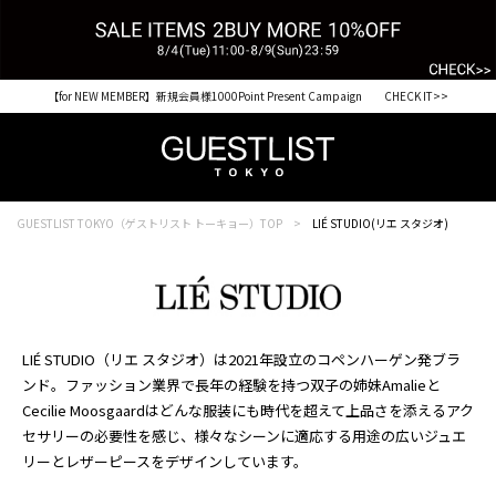
【for NEW MEMBER】新規会員様1000Point Present Campaign CHECK IT>>
GUESTLIST TOKYO（ゲストリスト トーキョー）TOP
LIÉ STUDIO(リエ スタジオ)
LIÉ STUDIO（リエ スタジオ）は2021年設立のコペンハーゲン発ブラ
ンド。ファッション業界で長年の経験を持つ双子の姉妹Amalieと
Cecilie Moosgaardはどんな服装にも時代を超えて上品さを添えるアク
セサリーの必要性を感じ、様々なシーンに適応する用途の広いジュエ
リーとレザーピースをデザインしています。