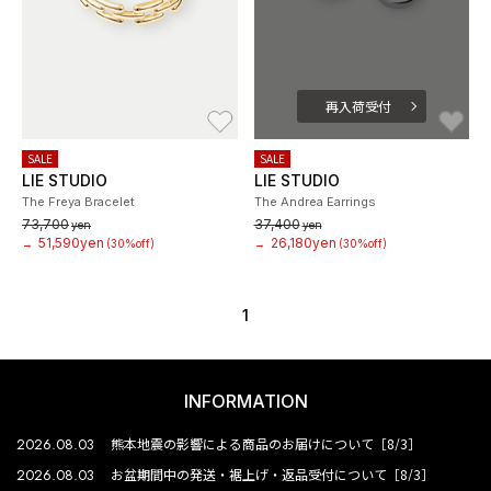
再入荷受付
お気に入り
お
SALE
SALE
LIE STUDIO
LIE STUDIO
The Freya Bracelet
The Andrea Earrings
73,700
37,400
yen
yen
51,590yen
26,180yen
→
(30%off)
→
(30%off)
1
INFORMATION
2026.08.03
熊本地震の影響による商品のお届けについて［8/3］
2026.08.03
お盆期間中の発送・裾上げ・返品受付について［8/3］