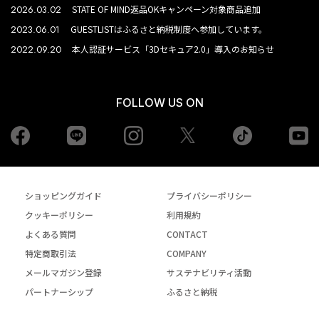
2026.03.02
STATE OF MIND返品OKキャンペーン対象商品追加
2023.06.01
GUESTLISTはふるさと納税制度へ参加しています。
2022.09.20
本人認証サービス「3Dセキュア2.0」導入のお知らせ
FOLLOW US ON
Facebook
LINE
Instagram
tiktok
yo
Twiiter
ショッピングガイド
プライバシーポリシー
クッキーポリシー
利用規約
よくある質問
CONTACT
特定商取引法
COMPANY
メールマガジン登録
サステナビリティ活動
パートナーシップ
ふるさと納税