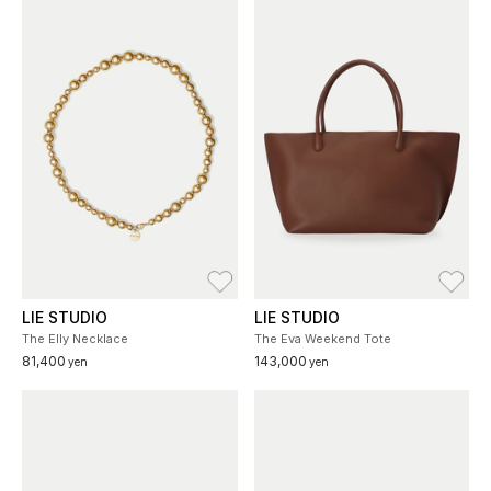
お気に入り
お
LIE STUDIO
LIE STUDIO
The Elly Necklace
The Eva Weekend Tote
81,400
143,000
yen
yen