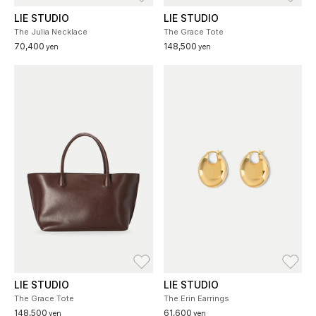
LIE STUDIO
LIE STUDIO
The Julia Necklace
The Grace Tote
70,400
148,500
yen
yen
お気に入り
お
LIE STUDIO
LIE STUDIO
The Grace Tote
The Erin Earrings
148,500
61,600
yen
yen