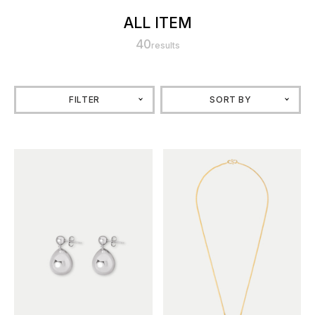
ALL ITEM
40
results
FILTER
SORT BY