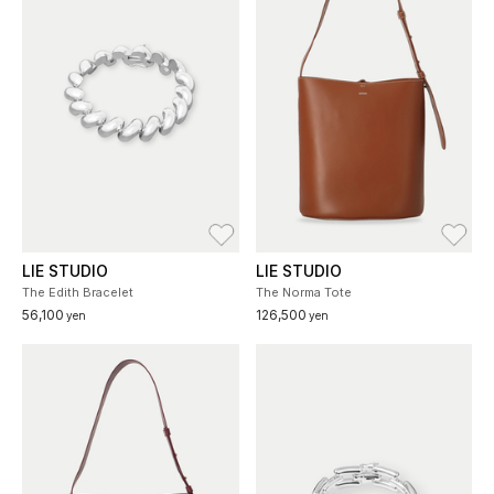
お気に入り
お
LIE STUDIO
LIE STUDIO
The Edith Bracelet
The Norma Tote
56,100
126,500
yen
yen