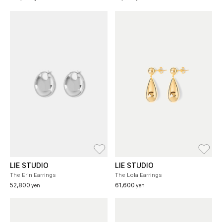
お気に入り
お
LIE STUDIO
LIE STUDIO
The Erin Earrings
The Lola Earrings
52,800
61,600
yen
yen