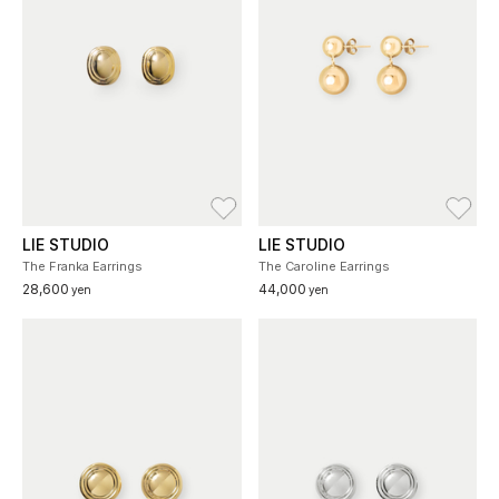
お気に入り
お
LIE STUDIO
LIE STUDIO
The Franka Earrings
The Caroline Earrings
28,600
44,000
yen
yen