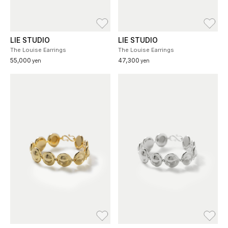
お気に入り
お
LIE STUDIO
LIE STUDIO
The Louise Earrings
The Louise Earrings
55,000
47,300
yen
yen
お気に入り
お