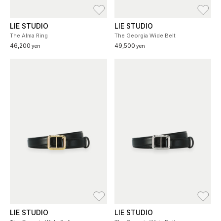
お気に入り
お
LIE STUDIO
LIE STUDIO
The Alma Ring
The Georgia Wide Belt
46,200
49,500
yen
yen
お気に入り
お
LIE STUDIO
LIE STUDIO