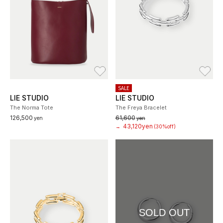
お気に入り
お
SALE
LIE STUDIO
LIE STUDIO
The Norma Tote
The Freya Bracelet
126,500
61,600
yen
yen
43,120yen
→
(30%off)
SOLD OUT