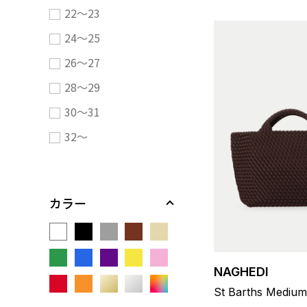
22～23
24～25
26～27
28～29
30～31
32～
カラー
NAGHEDI
St Barths Medium