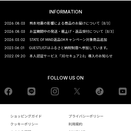
INFORMATION
2026.08.03
熊本地震の影響による商品のお届けについて［8/3］
2026.08.03
お盆期間中の発送・裾上げ・返品受付について［8/3］
2026.03.02
STATE OF MIND返品OKキャンペーン対象商品追加
2023.06.01
GUESTLISTはふるさと納税制度へ参加しています。
2022.09.20
本人認証サービス「3Dセキュア2.0」導入のお知らせ
FOLLOW US ON
Facebook
LINE
Instagram
tiktok
yo
Twiiter
ショッピングガイド
プライバシーポリシー
クッキーポリシー
利用規約