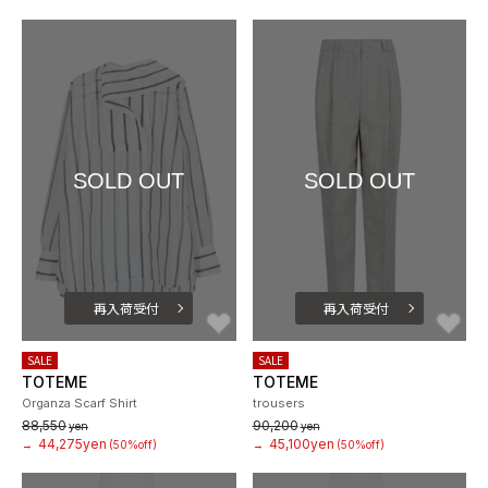
SOLD OUT
SOLD OUT
再入荷受付
再入荷受付
お気に入り
お
SALE
SALE
TOTEME
TOTEME
Organza Scarf Shirt
trousers
88,550
90,200
yen
yen
44,275yen
45,100yen
→
(50%off)
→
(50%off)