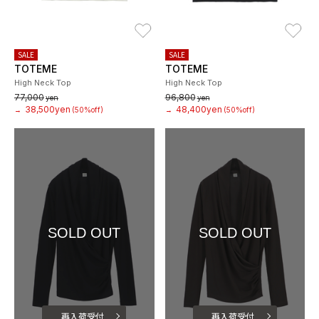
お気に入り
お
SALE
SALE
TOTEME
TOTEME
High Neck Top
High Neck Top
77,000
96,800
yen
yen
38,500yen
48,400yen
→
(50%off)
→
(50%off)
SOLD OUT
SOLD OUT
再入荷受付
再入荷受付
お気に入り
お