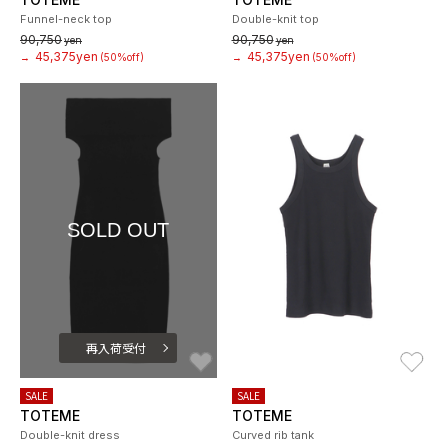
Funnel-neck top
Double-knit top
90,750
90,750
yen
yen
45,375yen
45,375yen
→
(50%off)
→
(50%off)
SOLD OUT
再入荷受付
お気に入り
お
SALE
SALE
TOTEME
TOTEME
Double-knit dress
Curved rib tank