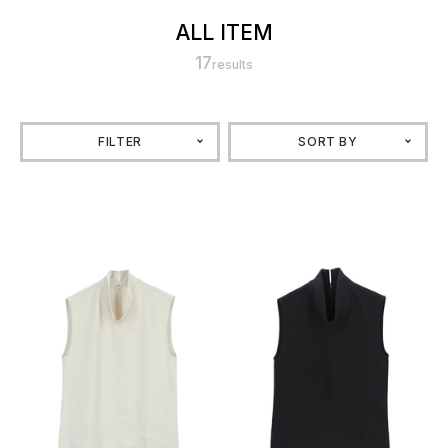
ALL ITEM
17
results
FILTER
SORT BY