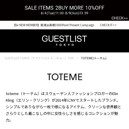
【for NEW MEMBER】新規会員様1000Point Present Campaign CHECK IT>>
GUESTLIST TOKYO（ゲストリスト トーキョー）TOP
TOTEME(トーテム)
toteme（トーテム）はスウェーデン人ファッションブロガーのElin
Kling（エリン・クリング）が2014年にNYでスタートしたブランド。
シンプルでありながら一枚で様になるアイテム、クリーンな世界観と
さらりとした着こなしの中に女性らしさを感じるコレクションが魅
力。