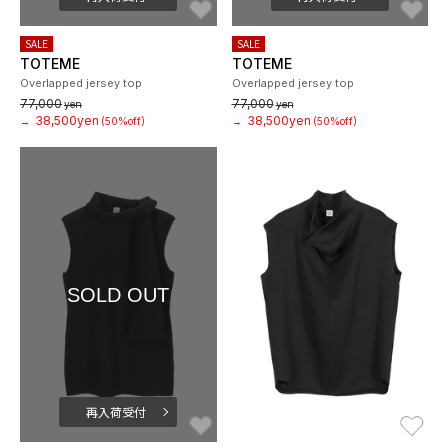
SALE
SALE
TOTEME
TOTEME
Overlapped jersey top
Overlapped jersey top
77,000
77,000
yen
yen
38,500yen
38,500yen
→
(50%off)
→
(50%off)
SOLD OUT
再入荷受付
お気に入り
お