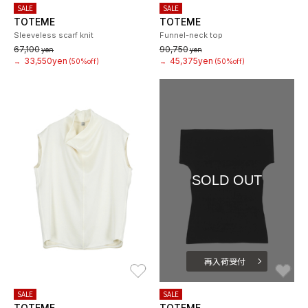
SALE
SALE
TOTEME
TOTEME
Sleeveless scarf knit
Funnel-neck top
67,100
90,750
yen
yen
33,550yen
45,375yen
→
(50%off)
→
(50%off)
SOLD OUT
再入荷受付
お気に入り
お
SALE
SALE
TOTEME
TOTEME