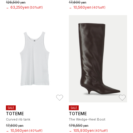
126,500
17,600
yen
yen
63,250yen
10,560yen
→
(50%off)
→
(40%off)
お気に入り
お
SALE
SALE
TOTEME
TOTEME
Curved rib tank
The Wedge-Heel Boot
17,600
176,550
yen
yen
10,560yen
105,930yen
→
(40%off)
→
(40%off)