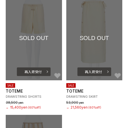
SOLD OUT
SOLD OUT
再入荷受付
再入荷受付
お気に入り
お
SALE
SALE
TOTEME
TOTEME
DRAWSTRING SHORTS
DRAWSTRING SKIRT
38,500
53,900
yen
yen
15,400yen
21,560yen
→
(60%off)
→
(60%off)