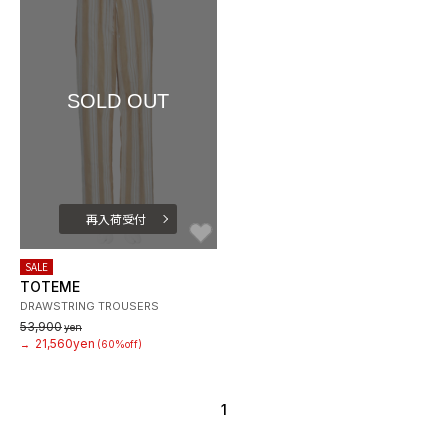
SOLD OUT
再入荷受付
お気に入り
SALE
TOTEME
DRAWSTRING TROUSERS
53,900
yen
21,560yen
→
(60%off)
1