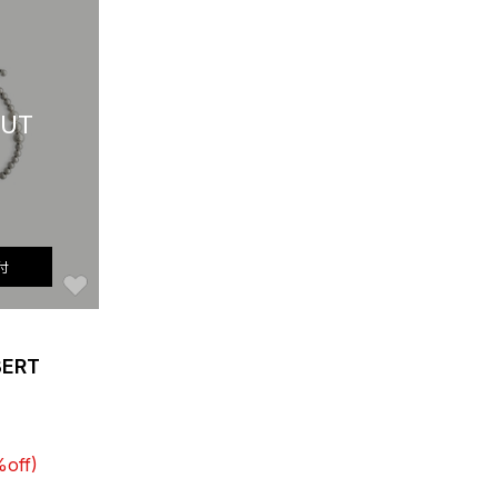
OUT
付
お気に入り
BERT
off)