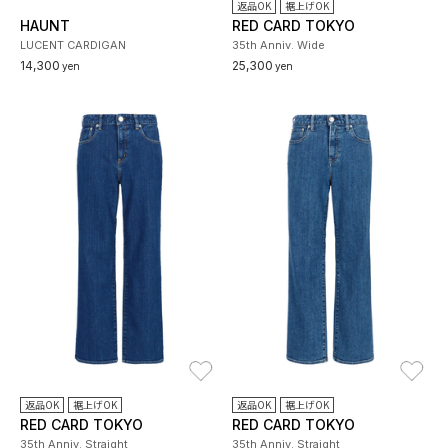
返品OK
裾上げOK
HAUNT
RED CARD TOKYO
LUCENT CARDIGAN
35th Anniv. Wide
14,300
25,300
yen
yen
お気に入り
お
返品OK
裾上げOK
返品OK
裾上げOK
RED CARD TOKYO
RED CARD TOKYO
35th Anniv. Straight
35th Anniv. Straight