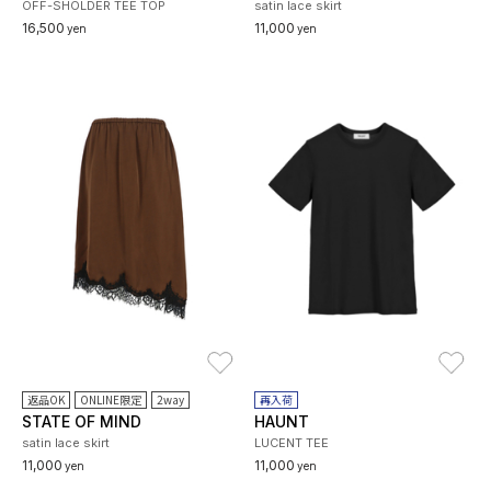
OFF-SHOLDER TEE TOP
satin lace skirt
16,500
11,000
yen
yen
お気に入り
お
返品OK
ONLINE限定
2way
再入荷
STATE OF MIND
HAUNT
satin lace skirt
LUCENT TEE
11,000
11,000
yen
yen