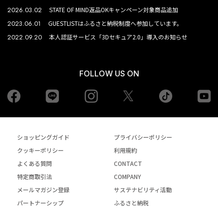
2026.03.02
STATE OF MIND返品OKキャンペーン対象商品追加
2023.06.01
GUESTLISTはふるさと納税制度へ参加しています。
2022.09.20
本人認証サービス「3Dセキュア2.0」導入のお知らせ
FOLLOW US ON
Facebook
LINE
Instagram
tiktok
yo
Twiiter
ショッピングガイド
プライバシーポリシー
クッキーポリシー
利用規約
よくある質問
CONTACT
特定商取引法
COMPANY
メールマガジン登録
サステナビリティ活動
パートナーシップ
ふるさと納税