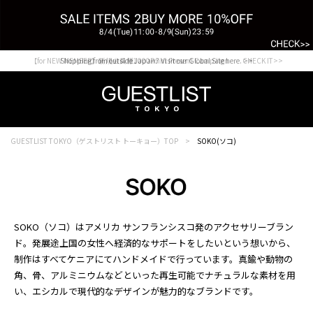
【for NEW MEMBER】新規会員様1000Point Present Campaign CHECK IT>>
Shopping from outside Japan? Visit our Global Site here. >>
GUESTLIST TOKYO（ゲストリスト トーキョー）TOP
SOKO(ソコ)
SOKO（ソコ）はアメリカ サンフランシスコ発のアクセサリーブラン
ド。発展途上国の女性へ経済的なサポートをしたいという想いから、
制作はすべてケニアにてハンドメイドで行っています。真鍮や動物の
角、骨、アルミニウムなどといった再生可能でナチュラルな素材を用
い、エシカルで現代的なデザインが魅力的なブランドです。