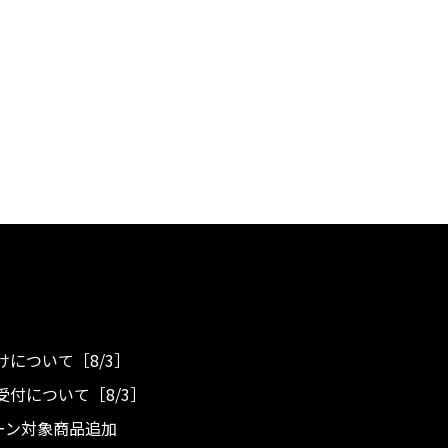
について［8/3］
付について［8/3］
ンペーン対象商品追加