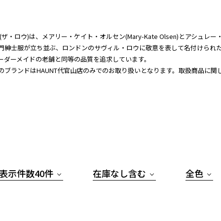
OW(ザ・ロウ)は、メアリー・ケイト・オルセン(Mary-Kate Olsen)とアシュレー
門紳士服が立ち並ぶ、ロンドンのサヴィル・ロウに敬意を表して名付けられ
ーダーメイドの老舗と同等の品質を追求しています。
のブランドはHAUNT代官山店のみでのお取り扱いとなります。取扱商品に
表示件数40件
在庫なし含む
全色