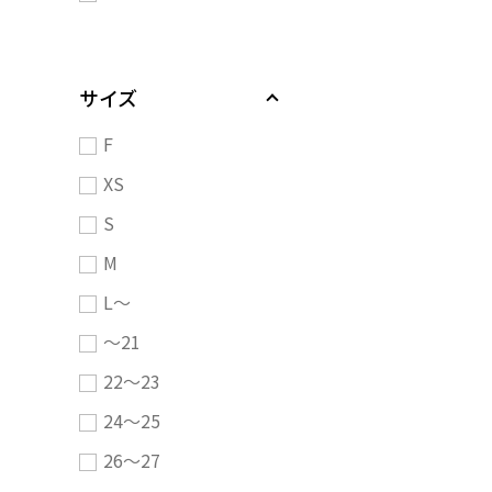
サイズ
F
XS
S
M
L～
～21
22～23
24～25
26～27