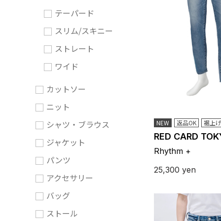
テーパード
スリム/スキニー
ストレート
ワイド
カットソー
ニット
シャツ・ブラウス
NEW
返品OK
裾上げ
RED CARD TOK
ジャケット
Rhythm +
パンツ
25,300
yen
アクセサリー
バッグ
ストール