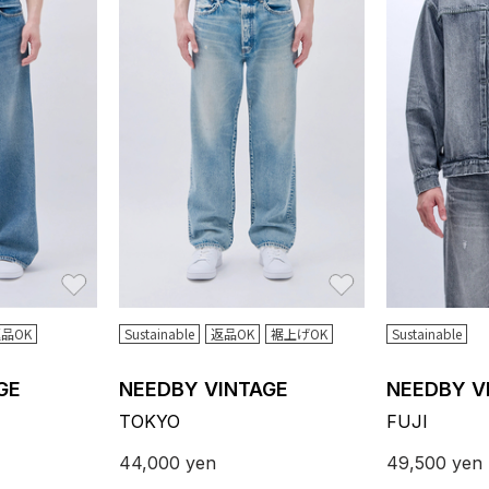
お気に入り
お気に入り
品OK
Sustainable
返品OK
裾上げOK
Sustainable
GE
NEEDBY VINTAGE
NEEDBY V
TOKYO
FUJI
44,000
yen
49,500
yen