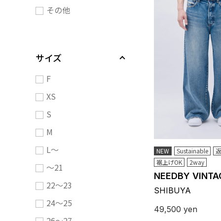
その他
サイズ
F
XS
S
M
L～
NEW
Sustainable
返
裾上げOK
2way
～21
NEEDBY VINTA
22～23
SHIBUYA
24～25
49,500
yen
26～27