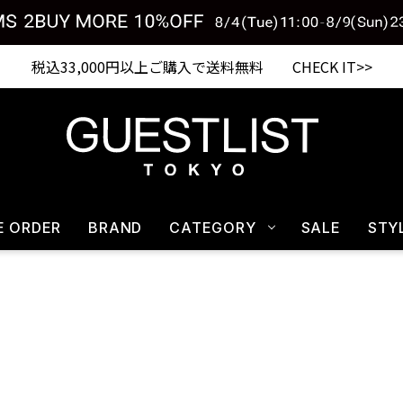
Shopping from outside Japan? Visit our Global Site here. >>
税込33,000円以上ご購入で送料無料 CHECK IT>>
E ORDER
BRAND
CATEGORY
SALE
STY