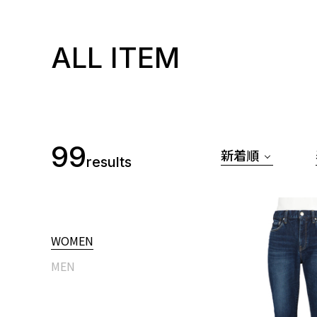
ALL ITEM
99
新着順
results
WOMEN
MEN