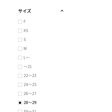
サイズ
F
XS
S
M
L～
～21
22～23
24～25
26～27
28～29
30～31