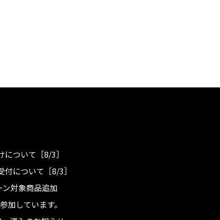
について［8/3］
付について［8/3］
ンペーン対象商品追加
度へ参加しています。