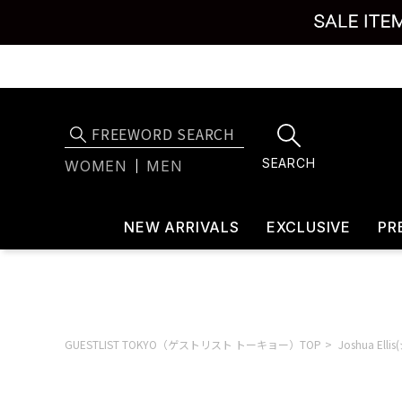
SEARCH
WOMEN
MEN
NEW ARRIVALS
EXCLUSIVE
PR
GUESTLIST TOKYO（ゲストリスト トーキョー）TOP
Joshua El