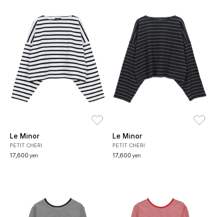
お気に入り
お
Le Minor
Le Minor
PETIT CHERI
PETIT CHERI
17,600
17,600
yen
yen