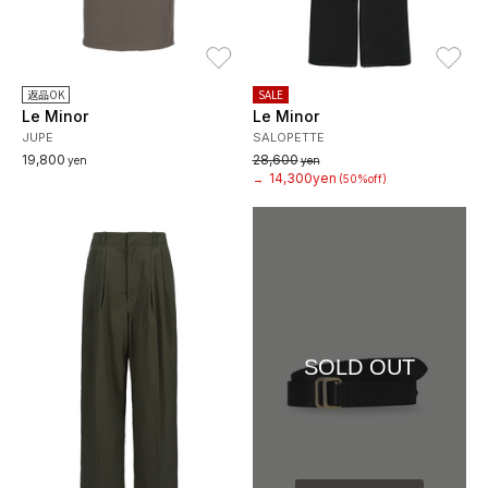
お気に入り
お
返品OK
SALE
Le Minor
Le Minor
JUPE
SALOPETTE
19,800
28,600
yen
yen
14,300yen
→
(50%off)
SOLD OUT