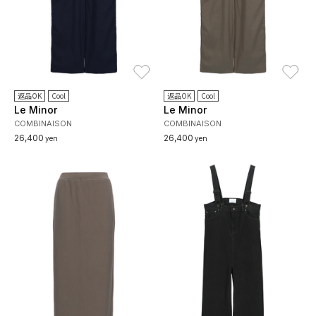
お気に入り
お
返品OK
Cool
返品OK
Cool
Le Minor
Le Minor
COMBINAISON
COMBINAISON
26,400
26,400
yen
yen