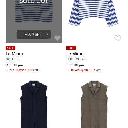
SOLD OUT
再入荷受付
お気に入り
お
SALE
SALE
Le Minor
Le Minor
SOUFFLE
CHOUCHOU
19,800
20,900
yen
yen
9,900yen
10,450yen
→
(50%off)
→
(50%off)