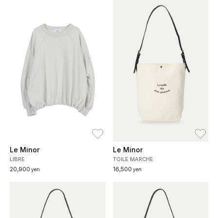
お気に入り
お
Le Minor
Le Minor
LIBRE
TOILE MARCHE
20,900
16,500
yen
yen