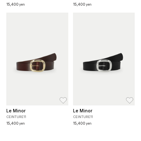
15,400
15,400
yen
yen
お気に入り
お
Le Minor
Le Minor
CEINTURE11
CEINTURE11
15,400
15,400
yen
yen