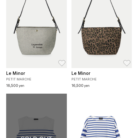
お気に入り
お
Le Minor
Le Minor
PETIT MARCHE
PETIT MARCHE
16,500
16,500
yen
yen