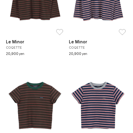
お気に入り
お
Le Minor
Le Minor
COQETTE
COQETTE
20,900
20,900
yen
yen