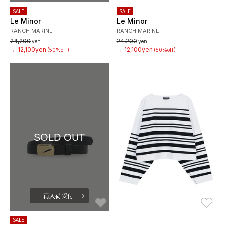
SALE
SALE
Le Minor
Le Minor
RANCH MARINE
RANCH MARINE
24,200
24,200
yen
yen
12,100yen
12,100yen
→
(50%off)
→
(50%off)
SOLD OUT
再入荷受付
お気に入り
お
SALE