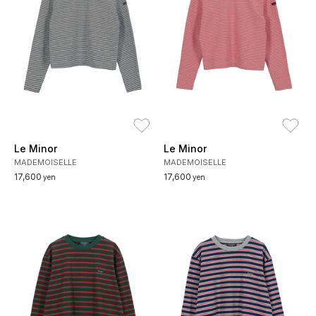
お気に入り
お
Le Minor
Le Minor
MADEMOISELLE
MADEMOISELLE
17,600
17,600
yen
yen