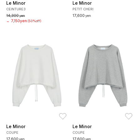
Le Minor
Le Minor
CEINTURE3
PETIT CHERI
14,300
17,600
yen
yen
7,150yen
→
(50%off)
お気に入り
お
Le Minor
Le Minor
COUPE
COUPE
17,600
17,600
yen
yen