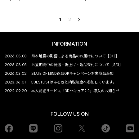
1
2
次へ
INFORMATION
2026.08.03
熊本地震の影響による商品のお届けについて［8/3］
2026.08.03
お盆期間中の発送・裾上げ・返品受付について［8/3］
2026.03.02
STATE OF MIND返品OKキャンペーン対象商品追加
2023.06.01
GUESTLISTはふるさと納税制度へ参加しています。
2022.09.20
本人認証サービス「3Dセキュア2.0」導入のお知らせ
FOLLOW US ON
Facebook
LINE
Instagram
tiktok
yo
Twiiter