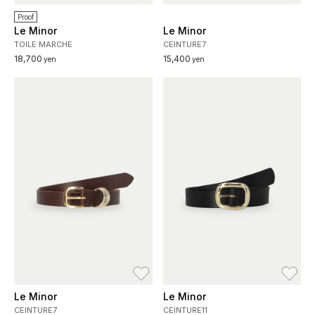
Proof
Le Minor
Le Minor
TOILE MARCHE
CEINTURE7
18,700
15,400
yen
yen
お気に入り
お
Le Minor
Le Minor
CEINTURE7
CEINTURE11