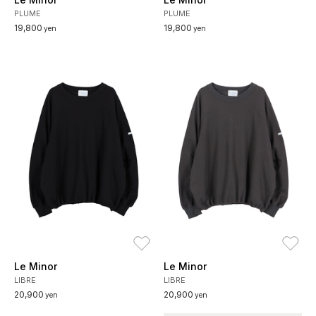
PLUME
PLUME
19,800
19,800
yen
yen
お気に入り
お
Le Minor
Le Minor
LIBRE
LIBRE
20,900
20,900
yen
yen