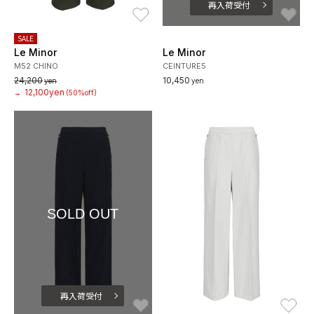
再入荷受付
お気に入り
お
SALE
Le Minor
Le Minor
M52 CHINO
CEINTURE5
24,200
10,450
yen
yen
12,100yen
→
(50%off)
SOLD OUT
再入荷受付
お気に入り
お