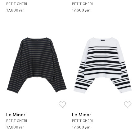
PETIT CHERI
PETIT CHERI
17,600
17,600
yen
yen
お気に入り
お
Le Minor
Le Minor
PETIT CHERI
PETIT CHERI
17,600
17,600
yen
yen