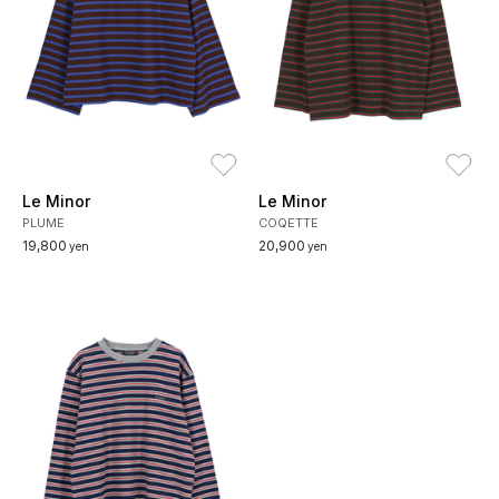
お気に入り
お
Le Minor
Le Minor
PLUME
COQETTE
19,800
20,900
yen
yen