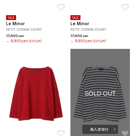
お気に入り
お
SALE
SALE
Le Minor
Le Minor
PETIT COPAIN COURT
PETIT COPAIN COURT
17,600
17,600
yen
yen
8,800yen
8,800yen
→
(50%off)
→
(50%off)
SOLD OUT
再入荷受付
お気に入り
お