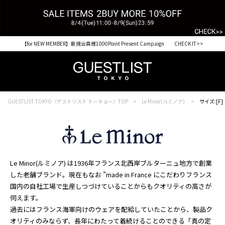
【for NEW MEMBER】新規会員様1000Point Present Campaign CHECK IT>>
GUESTLIST TOKYO（ゲストリスト トーキョー）TOP
Le Minor(ルミノア)
サイズ:[F]
Le Minor(ルミノア) は1936年フランス北西岸ブルターニュ地方で創業
した老舗ブランド。現在もなお ”made in France にこだわりフランス
国内の自社工場で生産しつづけていることからもクオリティの高さが
伺えます。
過去にはフランス海軍向けのウェアを配給していたことから、製品ク
オリティのみならず、長年にわたって着続けることのできる「真の定