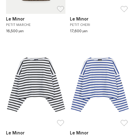
お気に入り
お
Le Minor
Le Minor
PETIT MARCHE
PETIT CHERI
16,500
17,600
yen
yen
お気に入り
お
Le Minor
Le Minor