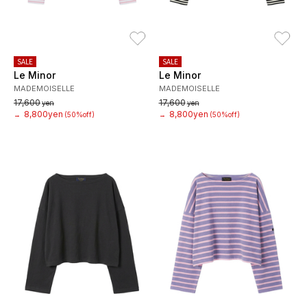
お気に入り
お
SALE
SALE
Le Minor
Le Minor
MADEMOISELLE
MADEMOISELLE
17,600
17,600
yen
yen
8,800yen
8,800yen
→
(50%off)
→
(50%off)