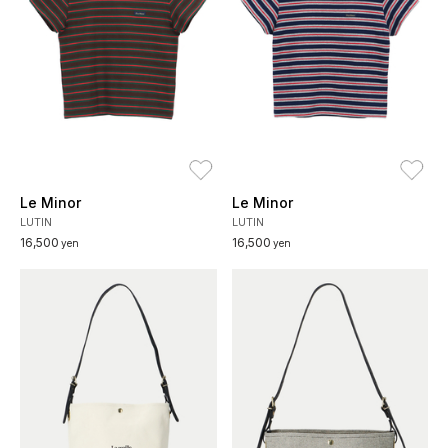
お気に入り
お
Le Minor
Le Minor
LUTIN
LUTIN
16,500
16,500
yen
yen