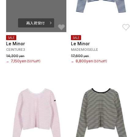
再入荷受付
お気に入り
お
SALE
SALE
Le Minor
Le Minor
CEINTURE3
MADEMOISELLE
14,300
17,600
yen
yen
7,150yen
8,800yen
→
(50%off)
→
(50%off)