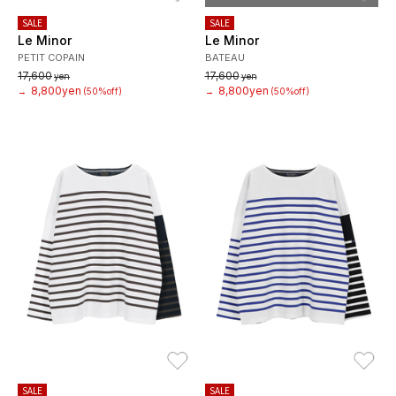
SALE
SALE
Le Minor
Le Minor
PETIT COPAIN
BATEAU
17,600
17,600
yen
yen
8,800yen
8,800yen
→
(50%off)
→
(50%off)
お気に入り
お
SALE
SALE