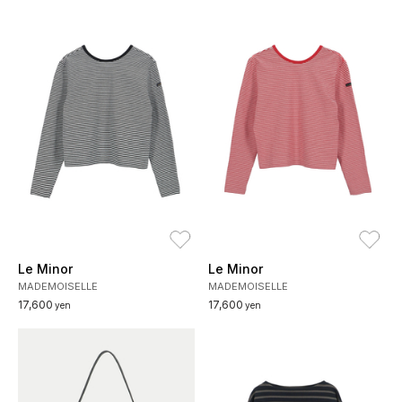
お気に入り
お
Le Minor
Le Minor
MADEMOISELLE
MADEMOISELLE
17,600
17,600
yen
yen