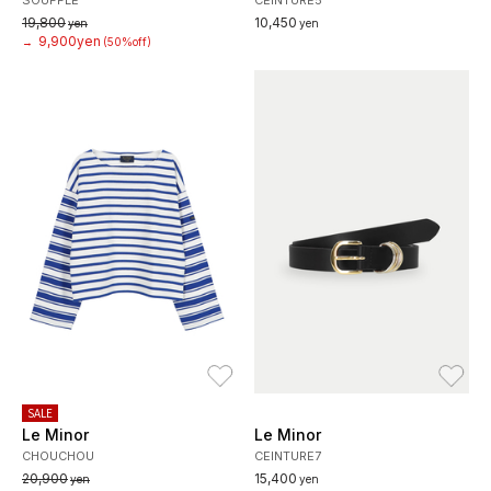
SOUFFLE
CEINTURE5
19,800
10,450
yen
yen
9,900yen
→
(50%off)
お気に入り
お
SALE
Le Minor
Le Minor
CHOUCHOU
CEINTURE7
20,900
15,400
yen
yen