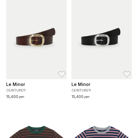
お気に入り
お
Le Minor
Le Minor
CEINTURE11
CEINTURE11
15,400
15,400
yen
yen