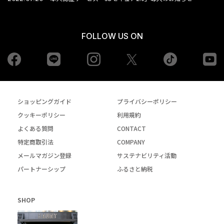
FOLLOW US ON
Facebook
LINE
Instagram
tiktok
yo
Twiiter
ショッピングガイド
プライバシーポリシー
クッキーポリシー
利用規約
よくある質問
CONTACT
特定商取引法
COMPANY
メールマガジン登録
サステナビリティ活動
パートナーシップ
ふるさと納税
SHOP