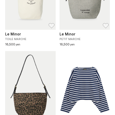
お気に入り
お
Le Minor
Le Minor
TOILE MARCHE
PETIT MARCHE
16,500
16,500
yen
yen