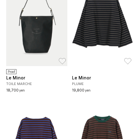
お気に入り
お
Proof
Le Minor
Le Minor
TOILE MARCHE
PLUME
18,700
19,800
yen
yen