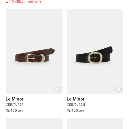
10,450yen
→
(50%off)
お気に入り
お
Le Minor
Le Minor
CEINTURE7
CEINTURE11
15,400
15,400
yen
yen