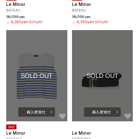
Le Minor
Le Minor
BATEAU
BATEAU
18,700
18,700
yen
yen
9,350yen
9,350yen
→
(50%off)
→
(50%off)
SOLD OUT
SOLD OUT
再入荷受付
再入荷受付
お気に入り
お
SALE
Le Minor
Le Minor