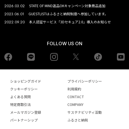
2026.03.02
STATE OF MIND返品OKキャンペーン対象商品追加
2023.06.01
GUESTLISTはふるさと納税制度へ参加しています。
2022.09.20
本人認証サービス「3Dセキュア2.0」導入のお知らせ
FOLLOW US ON
Facebook
LINE
Instagram
tiktok
yo
Twiiter
ショッピングガイド
プライバシーポリシー
クッキーポリシー
利用規約
よくある質問
CONTACT
特定商取引法
COMPANY
メールマガジン登録
サステナビリティ活動
パートナーシップ
ふるさと納税