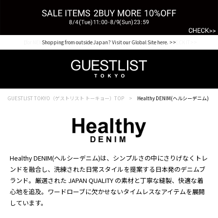
【for NEW MEMBER】新規会員様1000Point Present Campaign CHECK IT>>
Shopping from outside Japan? Visit our Global Site here. >>
GUESTLIST TOKYO（ゲストリスト トーキョー）TOP
Healthy DENIM(ヘルシーデニム)
Healthy DENIM(ヘルシーデニム)は、シンプルさの中にさりげなくトレ
ンドを融合し、洗練された日常スタイルを提案する日本発のデニムブ
ランド。厳選された JAPAN QUALITY の素材と丁寧な縫製、快適な着
心地を追及。ワードローブに欠かせないタイムレスなアイテムを展開
しています。