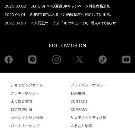
2026.03.02
STATE OF MIND返品OKキャンペーン対象商品追加
2023.06.01
GUESTLISTはふるさと納税制度へ参加しています。
2022.09.20
本人認証サービス「3Dセキュア2.0」導入のお知らせ
FOLLOW US ON
Facebook
LINE
Instagram
tiktok
yo
Twiiter
ショッピングガイド
プライバシーポリシー
クッキーポリシー
利用規約
よくある質問
CONTACT
特定商取引法
COMPANY
メールマガジン登録
サステナビリティ活動
パートナーシップ
ふるさと納税