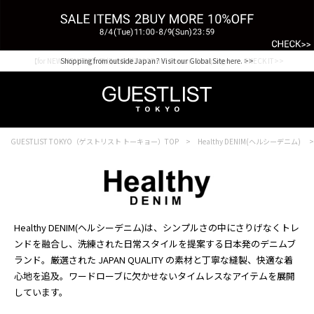
【for NEW MEMBER】新規会員様1000Point Present Campaign CHECK IT>>
Shopping from outside Japan? Visit our Global Site here. >>
GUESTLIST TOKYO（ゲストリスト トーキョー）TOP
Healthy DENIM(ヘルシーデニム)
Healthy DENIM(ヘルシーデニム)は、シンプルさの中にさりげなくトレ
ンドを融合し、洗練された日常スタイルを提案する日本発のデニムブ
ランド。厳選された JAPAN QUALITY の素材と丁寧な縫製、快適な着
心地を追及。ワードローブに欠かせないタイムレスなアイテムを展開
しています。