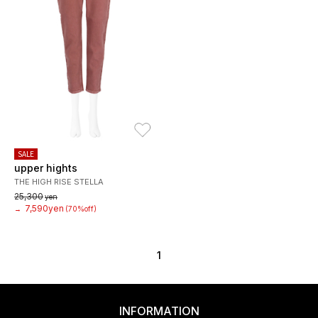
お気に入り
SALE
upper hights
THE HIGH RISE STELLA
25,300
yen
7,590yen
→
(70%off)
1
INFORMATION