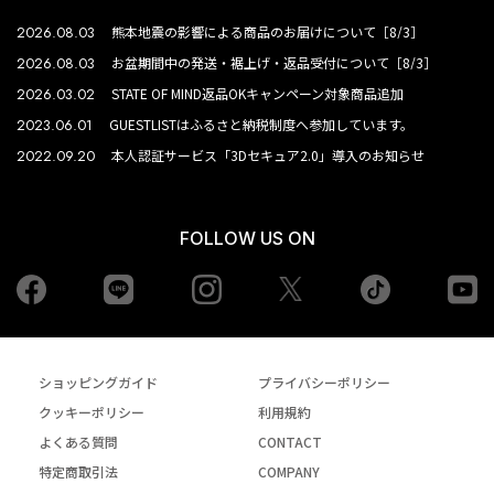
2026.08.03
熊本地震の影響による商品のお届けについて［8/3］
2026.08.03
お盆期間中の発送・裾上げ・返品受付について［8/3］
2026.03.02
STATE OF MIND返品OKキャンペーン対象商品追加
2023.06.01
GUESTLISTはふるさと納税制度へ参加しています。
2022.09.20
本人認証サービス「3Dセキュア2.0」導入のお知らせ
FOLLOW US ON
Facebook
LINE
Instagram
tiktok
yo
Twiiter
ショッピングガイド
プライバシーポリシー
クッキーポリシー
利用規約
よくある質問
CONTACT
特定商取引法
COMPANY