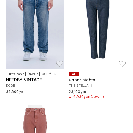
お気に入り
お
Sustainable
返品OK
裾上げOK
SALE
NEEDBY VINTAGE
upper hights
KOBE
THE STELLA Ⅱ
39,600
23,100
yen
yen
6,930yen
→
(70%off)