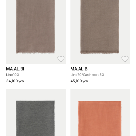
お気に入り
お
MA.AL.BI
MA.AL.BI
Line100
Line70/Cashmere30
34,100
45,100
yen
yen