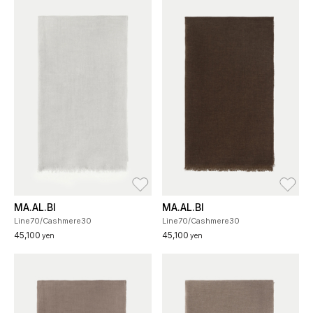
お気に入り
お
MA.AL.BI
MA.AL.BI
Line70/Cashmere30
Line70/Cashmere30
45,100
45,100
yen
yen