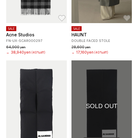
お気に入り
お
SALE
SALE
Acne Studios
HAUNT
FN-UX-SCAR000297
DOUBLE FACED STOLE
64,900
28,600
yen
yen
38,940yen
17,160yen
→
(40%off)
→
(40%off)
SOLD OUT