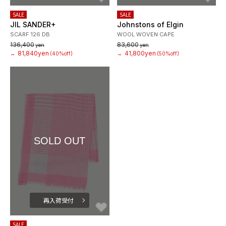
SALE
SALE
JIL SANDER+
Johnstons of Elgin
SCARF 126 DB
WOOL WOVEN CAPE
136,400
83,600
yen
yen
81,840yen
41,800yen
→
(40%off)
→
(50%off)
SOLD OUT
再入荷受付
お気に入り
SALE