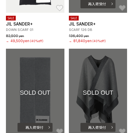
再入荷受付
お気に入り
お
SALE
SALE
JIL SANDER+
JIL SANDER+
DOWN SCARF 01
SCARF 126 DB
82,500
136,400
yen
yen
49,500yen
81,840yen
→
(40%off)
→
(40%off)
SOLD OUT
SOLD OUT
再入荷受付
再入荷受付
お気に入り
お