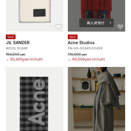
再入荷受付
お気に入り
お
SALE
SALE
JIL SANDER
Acne Studios
WOOL SCARF
FN-UX-SCAR000458
154,000
110,000
yen
yen
92,400yen
66,000yen
→
(40%off)
→
(40%off)