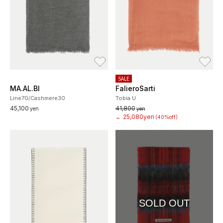
お気に入り
お
SALE
MA.AL.BI
FalieroSarti
Line70/Cashmere30
Tobia U
45,100
41,800
yen
yen
25,080yen
→
(40%off)
SOLD OUT