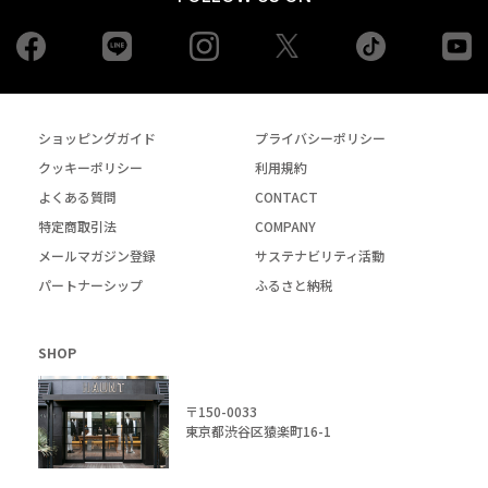
Facebook
LINE
Instagram
tiktok
yo
Twiiter
ショッピングガイド
プライバシーポリシー
クッキーポリシー
利用規約
よくある質問
CONTACT
特定商取引法
COMPANY
メールマガジン登録
サステナビリティ活動
パートナーシップ
ふるさと納税
SHOP
〒150-0033
東京都渋谷区猿楽町16-1