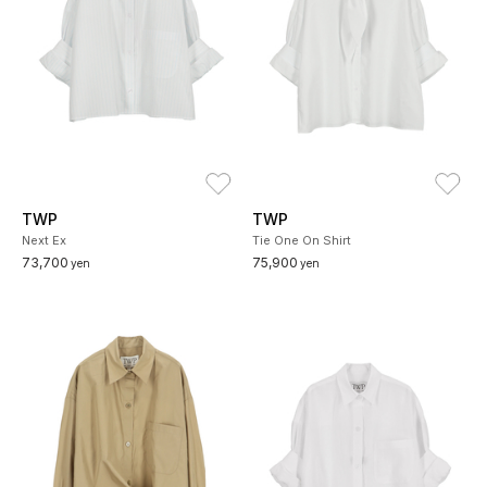
お気に入り
お
TWP
TWP
Next Ex
Tie One On Shirt
73,700
75,900
yen
yen