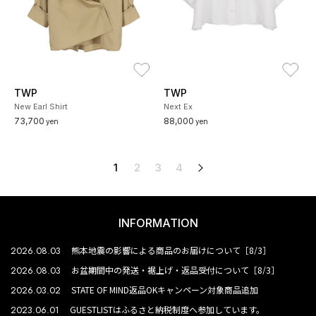
お気に入り
お
TWP
TWP
New Earl Shirt
Next Ex
73,700
88,000
yen
yen
1
2
3
4
次へ
INFORMATION
2026.08.03
熊本地震の影響による商品のお届けについて［8/3］
2026.08.03
お盆期間中の発送・裾上げ・返品受付について［8/3］
2026.03.02
STATE OF MIND返品OKキャンペーン対象商品追加
2023.06.01
GUESTLISTはふるさと納税制度へ参加しています。