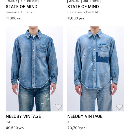
返品OK
ONLINE限定
返品OK
ONLINE限定
STATE OF MIND
STATE OF MIND
oversized check bl
oversized check bl
11,000
11,000
yen
yen
お気に入り
お
NEEDBY VINTAGE
NEEDBY VINTAGE
ISE
ISE
49,500
73,700
yen
yen