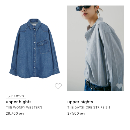
お気に入り
お
ライトオンス
upper hights
upper hights
THE WONKY WESTERN
THE BAYSHORE STRIPE SH
29,700
27,500
yen
yen