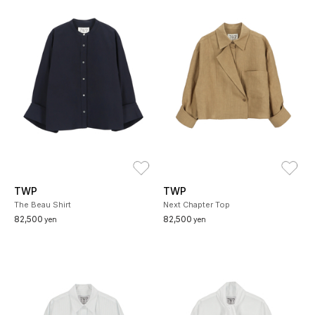
お気に入り
お
TWP
TWP
The Beau Shirt
Next Chapter Top
82,500
82,500
yen
yen