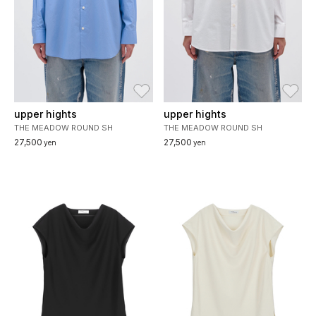
お気に入り
お
upper hights
upper hights
THE MEADOW ROUND SH
THE MEADOW ROUND SH
27,500
27,500
yen
yen