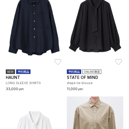
お気に入り
お
NEW
予約商品
予約商品
ONLINE限定
HAUNT
STATE OF MIND
LONG SLEEVE SHIRTS
drape tie blouse
33,000
11,000
yen
yen