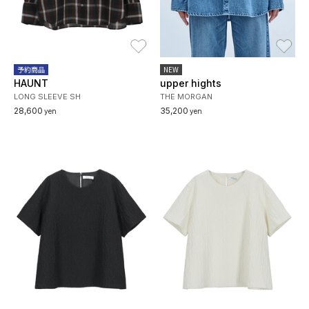
お気に入り
お
予約商品
NEW
HAUNT
upper hights
LONG SLEEVE SH
THE MORGAN
28,600
35,200
yen
yen