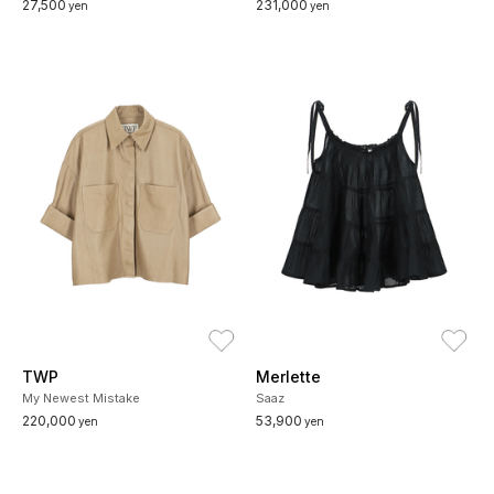
27,500
231,000
yen
yen
お気に入り
お
TWP
Merlette
My Newest Mistake
Saaz
220,000
53,900
yen
yen