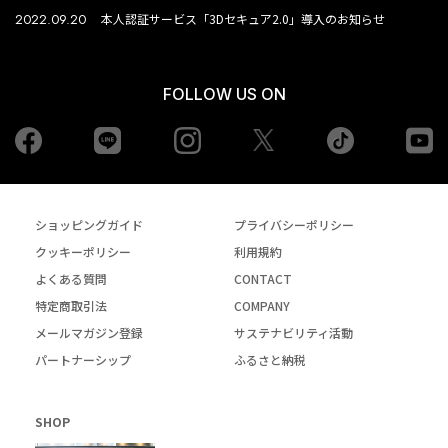
2022.09.20
本人認証サービス「3Dセキュア2.0」導入のお知らせ
FOLLOW US ON
Facebook
LINE
Instagram
tiktok
yo
Twiiter
ショッピングガイド
プライバシーポリシー
クッキーポリシー
利用規約
よくある質問
CONTACT
特定商取引法
COMPANY
メールマガジン登録
サステナビリティ活動
パートナーシップ
ふるさと納税
SHOP