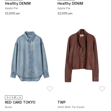
Healthy DENIM
Healthy DENIM
Apple Pie
Apple Pie
22,000
22,000
yen
yen
お気に入り
お
ライトオンス
RED CARD TOKYO
TWP
Runa
Shirt With Tie Insert