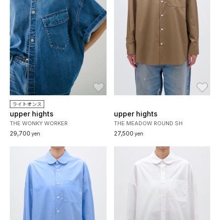
お気に入り
お
ライトオンス
upper hights
upper hights
THE WONKY WORKER
THE MEADOW ROUND SH
29,700
27,500
yen
yen