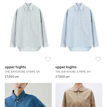
お気に入り
お
upper hights
upper hights
THE BAYSHORE STRIPE SH
THE BAYSHORE STRIPE SH
27,500
27,500
yen
yen