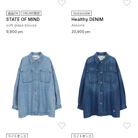
返品OK
ONLINE限定
Sustainable
STATE OF MIND
Healthy DENIM
soft drape blouse
Almond
9,900
20,900
yen
yen
お気に入り
お
ライトオンス
ライトオンス