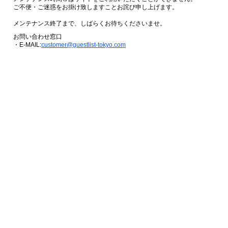
ご不便・ご迷惑をお掛け致しますことお詫び申し上げます。
メンテナンス終了まで、しばらくお待ちくださいませ。
お問い合わせ窓口
・E-MAIL:
customer@guestlist-tokyo.com