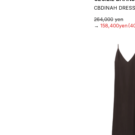
CBDINAH DRES
264,000
yen
→
158,400yen
(4