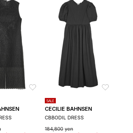
お気に入り
お気に入り
SALE
BAHNSEN
CECILIE BAHNSEN
RESS
CBBODIL DRESS
n
184,800
yen