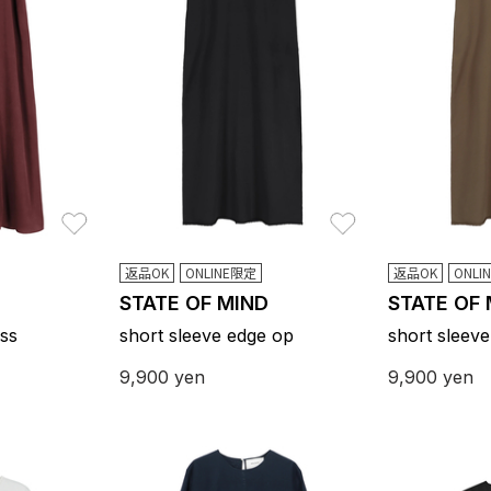
お気に入り
お気に入り
返品OK
ONLINE限定
返品OK
ONLI
STATE OF MIND
STATE OF
ess
short sleeve edge op
short sleev
9,900
yen
9,900
yen