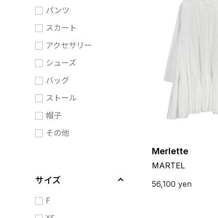
パンツ
スカート
アクセサリー
シューズ
バッグ
ストール
帽子
その他
Merlette
MARTEL
サイズ
56,100
yen
F
XS