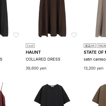
お気に入り
お気に入り
Cool
返品OK
ONLI
HAUNT
STATE OF
S
COLLARED DRESS
satin camiso
39,600
yen
13,200
yen