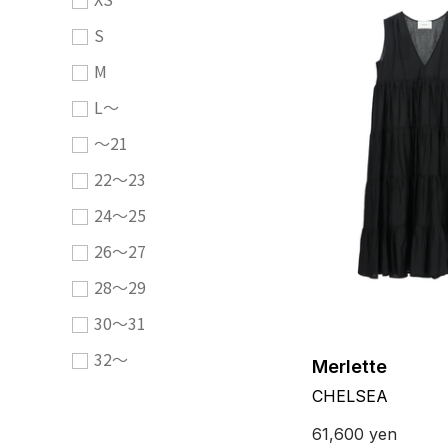
S
M
L～
～21
22～23
24～25
26～27
28～29
30～31
32～
Merlette
CHELSEA
61,600
yen