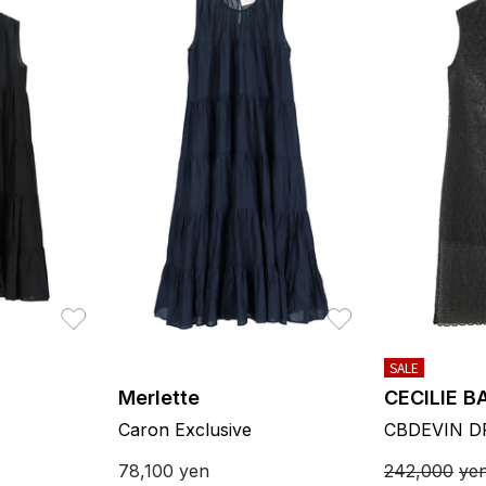
お気に入り
お気に入り
SALE
Merlette
CECILIE 
Caron Exclusive
CBDEVIN D
78,100
yen
242,000
ye