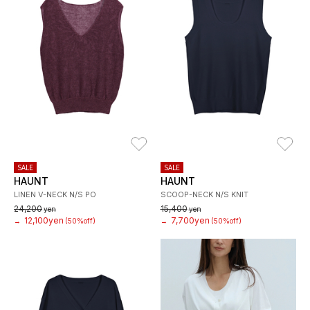
お気に入り
お
SALE
SALE
HAUNT
HAUNT
LINEN V-NECK N/S PO
SCOOP-NECK N/S KNIT
24,200
15,400
yen
yen
12,100yen
7,700yen
→
(50%off)
→
(50%off)