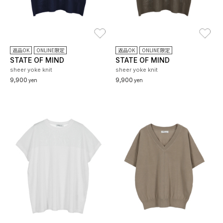
お気に入り
お
返品OK
ONLINE限定
返品OK
ONLINE限定
STATE OF MIND
STATE OF MIND
sheer yoke knit
sheer yoke knit
9,900
9,900
yen
yen