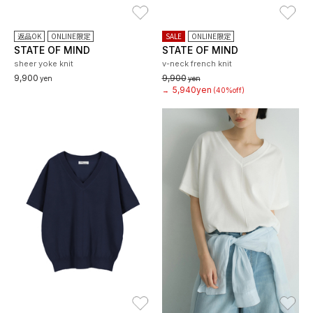
お気に入り
お
返品OK
ONLINE限定
SALE
ONLINE限定
STATE OF MIND
STATE OF MIND
sheer yoke knit
v-neck french knit
9,900
9,900
yen
yen
5,940yen
→
(40%off)
お気に入り
お