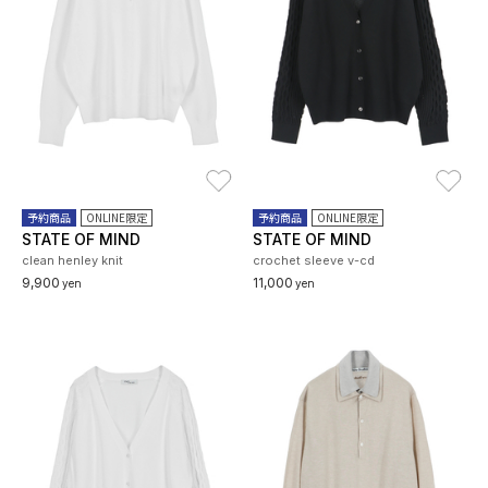
お気に入り
お
予約商品
ONLINE限定
予約商品
ONLINE限定
STATE OF MIND
STATE OF MIND
clean henley knit
crochet sleeve v-cd
9,900
11,000
yen
yen