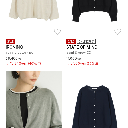
お気に入り
お
SALE
SALE
ONLINE限定
IRONING
STATE OF MIND
bubble cotton po
pearl & crew CD
26,400
11,000
yen
yen
15,840yen
5,500yen
→
(40%off)
→
(50%off)