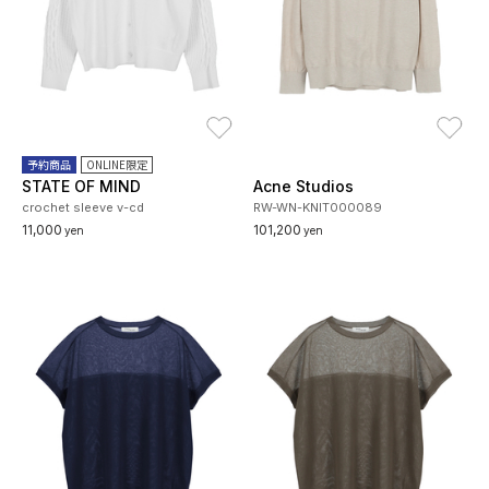
お気に入り
お
予約商品
ONLINE限定
STATE OF MIND
Acne Studios
crochet sleeve v-cd
RW-WN-KNIT000089
11,000
101,200
yen
yen