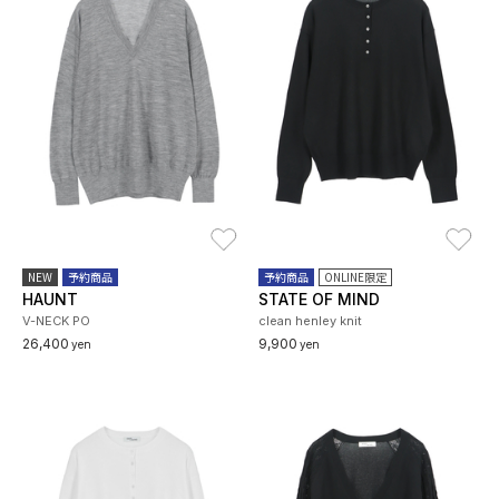
お気に入り
お
NEW
予約商品
予約商品
ONLINE限定
HAUNT
STATE OF MIND
V-NECK PO
clean henley knit
26,400
9,900
yen
yen