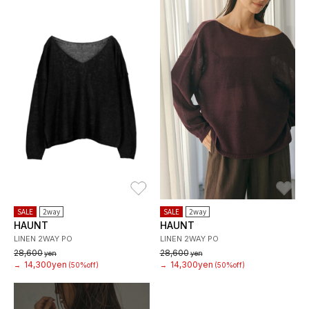
お気に入り
お
SALE
2way
SALE
2way
HAUNT
HAUNT
LINEN 2WAY PO
LINEN 2WAY PO
28,600
28,600
yen
yen
14,300yen
14,300yen
→
(50%off)
→
(50%off)