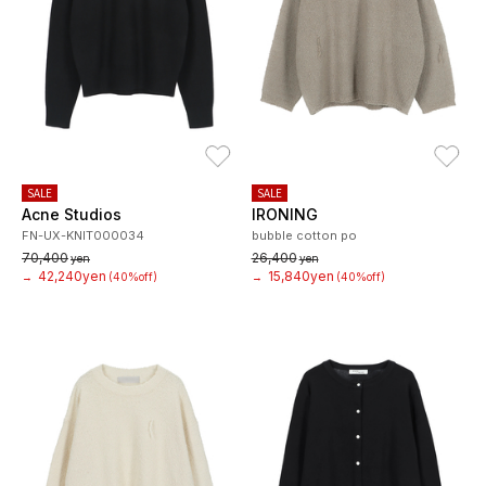
お気に入り
お
SALE
SALE
Acne Studios
IRONING
FN-UX-KNIT000034
bubble cotton po
70,400
26,400
yen
yen
42,240yen
15,840yen
→
(40%off)
→
(40%off)