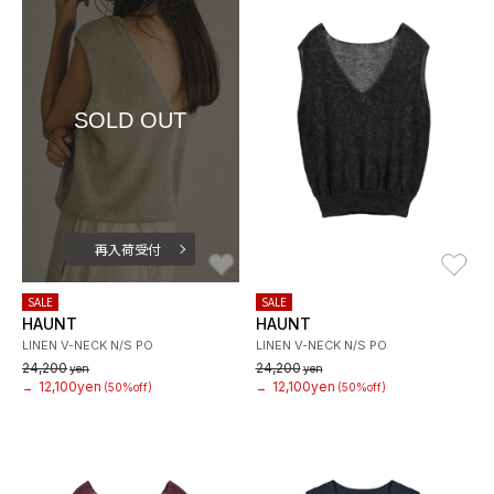
SOLD OUT
再入荷受付
お気に入り
お
SALE
SALE
HAUNT
HAUNT
LINEN V-NECK N/S PO
LINEN V-NECK N/S PO
24,200
24,200
yen
yen
12,100yen
12,100yen
→
(50%off)
→
(50%off)