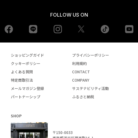
FOLLOW US ON
Facebook
LINE
Instagram
tiktok
yo
Twiiter
ショッピングガイド
プライバシーポリシー
クッキーポリシー
利用規約
よくある質問
CONTACT
特定商取引法
COMPANY
メールマガジン登録
サステナビリティ活動
パートナーシップ
ふるさと納税
SHOP
〒150-0033
東京都渋谷区猿楽町16-1