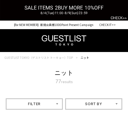
【for NEW MEMBER】新規会員様1000Point Present Campaign CHECK IT>>
税込33,000円以上ご購入で送料無料 CHECK IT>>
GUESTLIST TOKYO（ゲストリスト トーキョー）TOP
ニット
ニット
77
results
FILTER
SORT BY