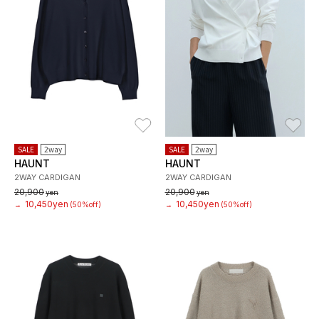
お気に入り
お
SALE
2way
SALE
2way
HAUNT
HAUNT
2WAY CARDIGAN
2WAY CARDIGAN
20,900
20,900
yen
yen
10,450yen
10,450yen
→
(50%off)
→
(50%off)