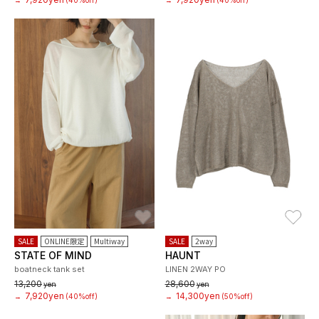
→
(40%off)
→
(40%off)
お気に入り
お
SALE
ONLINE限定
Multiway
SALE
2way
STATE OF MIND
HAUNT
boatneck tank set
LINEN 2WAY PO
13,200
28,600
yen
yen
7,920yen
14,300yen
→
(40%off)
→
(50%off)