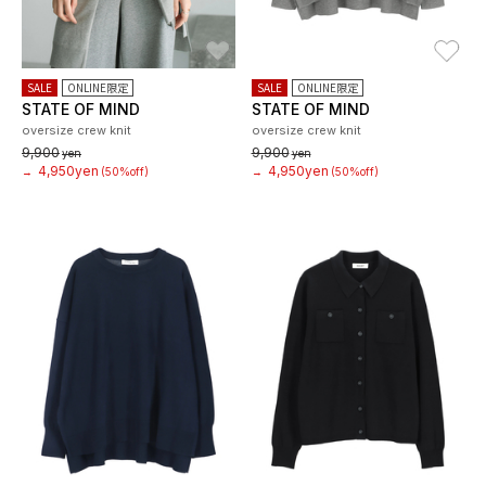
お気に入り
お
SALE
ONLINE限定
SALE
ONLINE限定
STATE OF MIND
STATE OF MIND
oversize crew knit
oversize crew knit
9,900
9,900
yen
yen
4,950yen
4,950yen
→
(50%off)
→
(50%off)