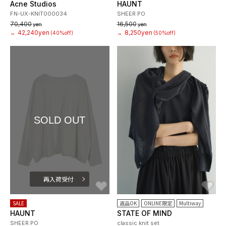
Acne Studios
HAUNT
FN-UX-KNIT000034
SHEER PO
70,400
16,500
yen
yen
42,240yen
8,250yen
→
(40%off)
→
(50%off)
SOLD OUT
再入荷受付
お気に入り
お
SALE
返品OK
ONLINE限定
Multiway
HAUNT
STATE OF MIND
SHEER PO
classic knit set