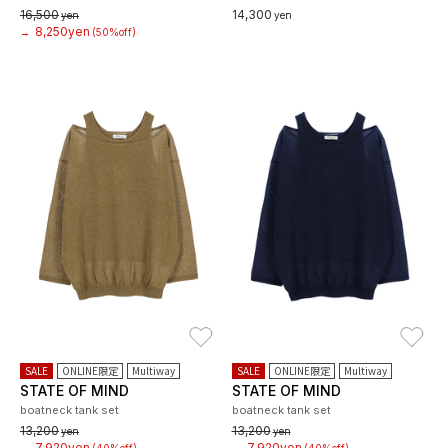
16,500
14,300
yen
yen
8,250yen
→
(50%off)
お気に入り
お
SALE
ONLINE限定
Multiway
SALE
ONLINE限定
Multiway
STATE OF MIND
STATE OF MIND
boatneck tank set
boatneck tank set
13,200
13,200
yen
yen
7,920yen
7,920yen