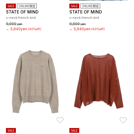
SALE
ONLINE限定
SALE
ONLINE限定
STATE OF MIND
STATE OF MIND
v-neck french knit
v-neck french knit
9,900
9,900
yen
yen
5,940yen
5,940yen
→
(40%off)
→
(40%off)
お気に入り
お
SALE
SALE