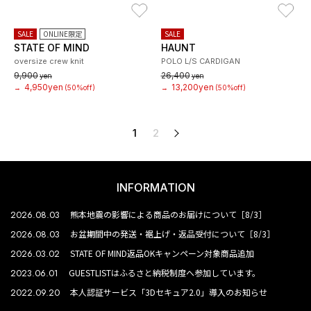
お気に入り
お
SALE
ONLINE限定
SALE
STATE OF MIND
HAUNT
oversize crew knit
POLO L/S CARDIGAN
9,900
26,400
yen
yen
4,950yen
13,200yen
→
(50%off)
→
(50%off)
1
2
次へ
INFORMATION
2026.08.03
熊本地震の影響による商品のお届けについて［8/3］
2026.08.03
お盆期間中の発送・裾上げ・返品受付について［8/3］
2026.03.02
STATE OF MIND返品OKキャンペーン対象商品追加
2023.06.01
GUESTLISTはふるさと納税制度へ参加しています。
2022.09.20
本人認証サービス「3Dセキュア2.0」導入のお知らせ