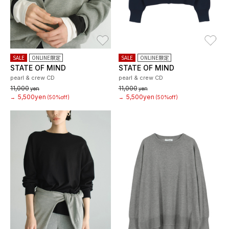
お気に入り
お
SALE
ONLINE限定
SALE
ONLINE限定
STATE OF MIND
STATE OF MIND
pearl & crew CD
pearl & crew CD
11,000
11,000
yen
yen
5,500yen
5,500yen
→
(50%off)
→
(50%off)