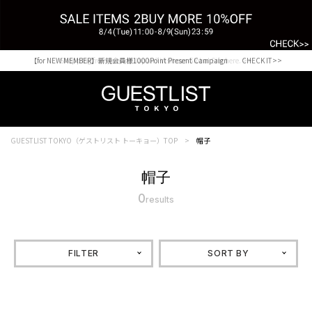
【for NEW MEMBER】新規会員様1000Point Present Campaign CHECK IT>>
Shopping from outside Japan? Visit our Global Site here. >>
GUESTLIST TOKYO（ゲストリスト トーキョー）TOP
帽子
帽子
0
results
FILTER
SORT BY