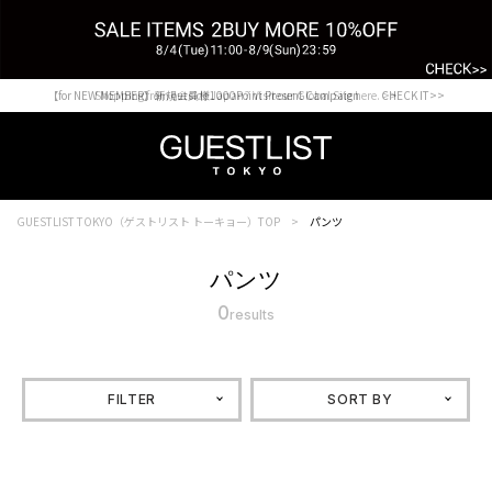
【for NEW MEMBER】新規会員様1000Point Present Campaign CHECK IT>>
Shopping from outside Japan? Visit our Global Site here. >>
GUESTLIST TOKYO（ゲストリスト トーキョー）TOP
パンツ
パンツ
0
results
FILTER
SORT BY