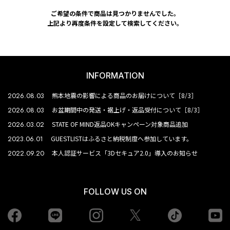
ご希望の条件で商品は見つかりませんでした。
上記より再度条件を設定して検索してください。
INFORMATION
2026.08.03
熊本地震の影響による商品のお届けについて［8/3］
2026.08.03
お盆期間中の発送・裾上げ・返品受付について［8/3］
2026.03.02
STATE OF MIND返品OKキャンペーン対象商品追加
2023.06.01
GUESTLISTはふるさと納税制度へ参加しています。
2022.09.20
本人認証サービス「3Dセキュア2.0」導入のお知らせ
FOLLOW US ON
Facebook
LINE
Instagram
tiktok
yo
Twiiter