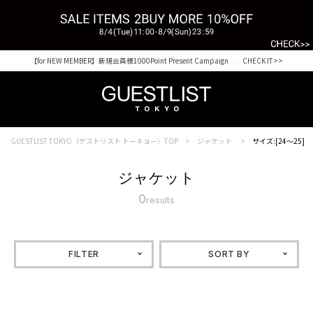
【for NEW MEMBER】新規会員様1000Point Present Campaign CHECK IT>>
Shopping from outside Japan? Visit our Global Site here. >>
GUESTLIST TOKYO（ゲストリスト トーキョー）TOP
ジャケット
サイズ:[24～25]
ジャケット
0
results
FILTER
SORT BY