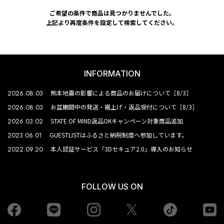
ご希望の条件で商品は見つかりませんでした。
上記より再度条件を設定して検索してください。
INFORMATION
2026.08.03
熊本地震の影響による商品のお届けについて［8/3］
2026.08.03
お盆期間中の発送・裾上げ・返品受付について［8/3］
2026.03.02
STATE OF MIND返品OKキャンペーン対象商品追加
2023.06.01
GUESTLISTはふるさと納税制度へ参加しています。
2022.09.20
本人認証サービス「3Dセキュア2.0」導入のお知らせ
FOLLOW US ON
Facebook
LINE
Instagram
tiktok
yo
Twiiter